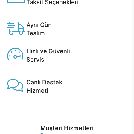
Taksit Seçenekleri
Anlaşmalı kredi kartlarına 12 aya varan taksit seçenekleri
Casper'da.
Aynı Gün
Teslim
Seçili ürünlerde Aynı Gün Teslim!
Hızlı ve Güvenli
Servis
1 Saatte servis, Jet servis ve Turbo servis seçenekleri
Casper'da!
Canlı Destek
Hizmeti
Ürünlerinizle ilgili Casper Canlı Destek hizmeti her daim
sizinle.
Müşteri Hizmetleri