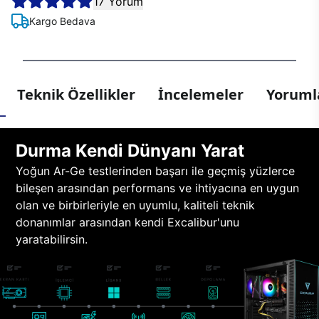
17 Yorum
Kargo Bedava
Teknik Özellikler
İncelemeler
Yorumla
Durma Kendi Dünyanı Yarat
Yoğun Ar-Ge testlerinden başarı ile geçmiş yüzlerce
bileşen arasından performans ve ihtiyacına en uygun
olan ve birbirleriyle en uyumlu, kaliteli teknik
donanımlar arasından kendi Excalibur'unu
yaratabilirsin.