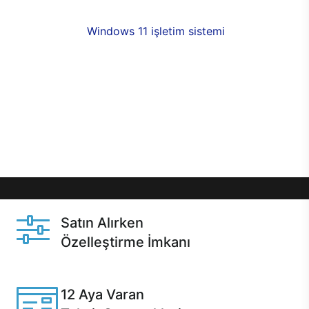
fırsatlarıyla sahip olabilirsiniz. 12 aya varan taksit
seçenekleri,
Windows 11 işletim sistemi
opsiyonu,
aynı gün teslimat ya da 1 günde kargo fırsatı
online alışverişte sizleri bekliyor.Üstelik satın
almadan önce özelleştirme fırsatı sayesinde
dilediğiniz donanımları değiştirebilir, ihtiyacınızı
karşılayacak seçimler yapabilirsiniz. Satın almadan
önce ve sonrasında sağlanan hızlı ve güvenli
servis ile Casper hep yanınızda.
Satın Alırken
Özelleştirme İmkanı
Casper ürünlerini satın alırken ihtiyacınıza göre
özelleştirebilirsiniz.
12 Aya Varan