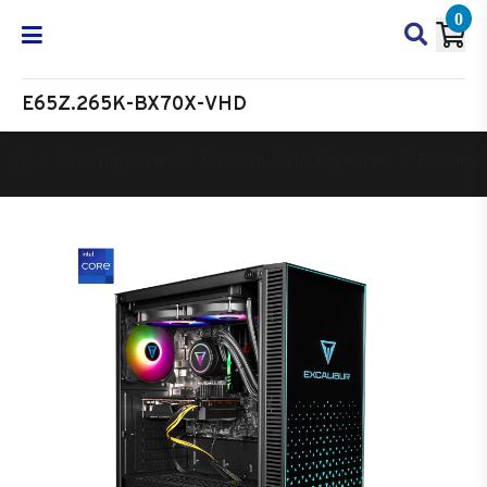
0
E65Z.265K-BX70X-VHD
Oyun Bilgisayarı
Masaüstü Oyun Bilgisayarı
Excalibur