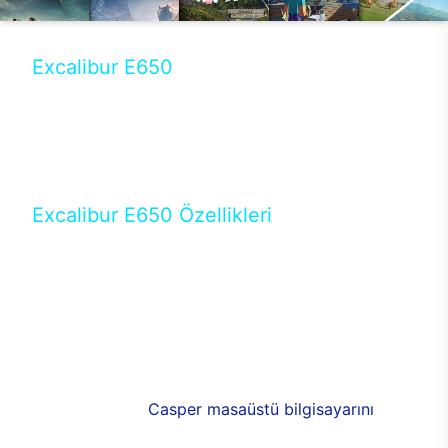
Excalibur E650
Tercihini masaüstü modellerden yana yapanlar için
öne çıkan Excalibur E650 ile sınırları zorlayabilir,
performansın keyfini çıkarabilirsin. Casper’ın yeni,
güncel teknolojiler ile donattığı Excalibur E650’de
yepyeni bir deneyim sizi bekliyor.
Excalibur E650 Özellikleri
Masaüstü olarak özel bir şekilde geliştirilen ve
uzun süren Ar-Ge çalışmaları sonrasında ortaya
çıkan Excalibur E650, her bir detayıyla farkını
ortaya koyuyor. İyi bir kullanıcı deneyiminin elde
edilmesi adına en iyi donanımlarla testleri yapılan
E650, böylece kullananların memnun kalmasını
sağlıyor. RGB detayları, ışık ve alüminyumun
buluşması yeni
Casper masaüstü bilgisayarını
görünümde de cazip kılıyor.