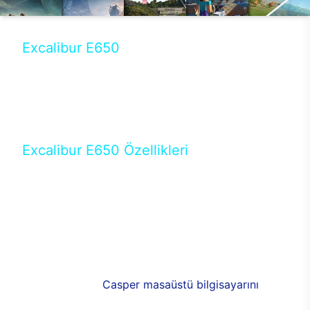
Excalibur E650
Tercihini masaüstü modellerden yana yapanlar için
öne çıkan Excalibur E650 ile sınırları zorlayabilir,
performansın keyfini çıkarabilirsin. Casper’ın yeni,
güncel teknolojiler ile donattığı Excalibur E650’de
yepyeni bir deneyim sizi bekliyor.
Excalibur E650 Özellikleri
Masaüstü olarak özel bir şekilde geliştirilen ve
uzun süren Ar-Ge çalışmaları sonrasında ortaya
çıkan Excalibur E650, her bir detayıyla farkını
ortaya koyuyor. İyi bir kullanıcı deneyiminin elde
edilmesi adına en iyi donanımlarla testleri yapılan
E650, böylece kullananların memnun kalmasını
sağlıyor. RGB detayları, ışık ve alüminyumun
buluşması yeni
Casper masaüstü bilgisayarını
görünümde de cazip kılıyor.