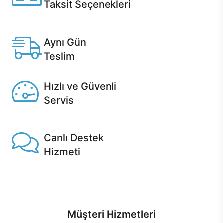
Taksit Seçenekleri
Anlaşmalı kredi kartlarına 12 aya varan taksit seçenekleri
Casper'da.
Aynı Gün
Teslim
Seçili ürünlerde Aynı Gün Teslim!
Hızlı ve Güvenli
Servis
1 Saatte servis, Jet servis ve Turbo servis seçenekleri
Casper'da!
Canlı Destek
Hizmeti
Ürünlerinizle ilgili Casper Canlı Destek hizmeti her daim
sizinle.
Müşteri Hizmetleri