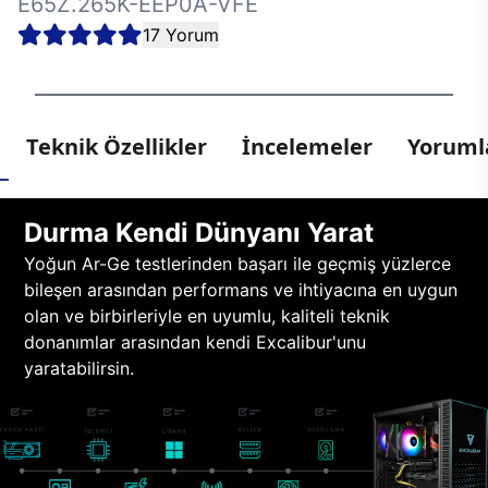
E65Z.265K-EEP0A-VFE
17 Yorum
Teknik Özellikler
İncelemeler
Yorumla
Durma Kendi Dünyanı Yarat
Yoğun Ar-Ge testlerinden başarı ile geçmiş yüzlerce
bileşen arasından performans ve ihtiyacına en uygun
olan ve birbirleriyle en uyumlu, kaliteli teknik
donanımlar arasından kendi Excalibur'unu
yaratabilirsin.