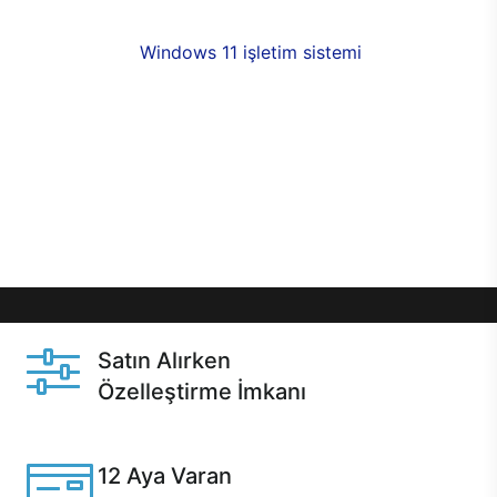
fırsatlarıyla sahip olabilirsiniz. 12 aya varan taksit
seçenekleri,
Windows 11 işletim sistemi
opsiyonu,
aynı gün teslimat ya da 1 günde kargo fırsatı
online alışverişte sizleri bekliyor.Üstelik satın
almadan önce özelleştirme fırsatı sayesinde
dilediğiniz donanımları değiştirebilir, ihtiyacınızı
karşılayacak seçimler yapabilirsiniz. Satın almadan
önce ve sonrasında sağlanan hızlı ve güvenli
servis ile Casper hep yanınızda.
Satın Alırken
Özelleştirme İmkanı
Casper ürünlerini satın alırken ihtiyacınıza göre
özelleştirebilirsiniz.
12 Aya Varan