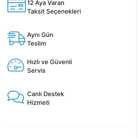
12 Aya Varan
Taksit Seçenekleri
Anlaşmalı kredi kartlarına 12 aya varan taksit seçenekleri
Casper'da.
Aynı Gün
Teslim
Seçili ürünlerde Aynı Gün Teslim!
Hızlı ve Güvenli
Servis
1 Saatte servis, Jet servis ve Turbo servis seçenekleri
Casper'da!
Canlı Destek
Hizmeti
Ürünlerinizle ilgili Casper Canlı Destek hizmeti her daim
sizinle.