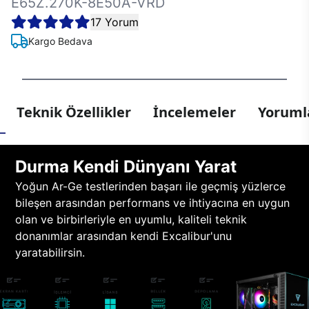
E65Z.270K-8E50A-VRD
17 Yorum
Kargo Bedava
Teknik Özellikler
İncelemeler
Yorumla
Durma Kendi Dünyanı Yarat
Yoğun Ar-Ge testlerinden başarı ile geçmiş yüzlerce
bileşen arasından performans ve ihtiyacına en uygun
olan ve birbirleriyle en uyumlu, kaliteli teknik
donanımlar arasından kendi Excalibur'unu
yaratabilirsin.