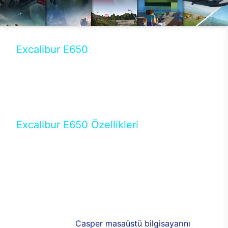
Excalibur E650
Tercihini masaüstü modellerden yana yapanlar için
öne çıkan Excalibur E650 ile sınırları zorlayabilir,
performansın keyfini çıkarabilirsin. Casper’ın yeni,
güncel teknolojiler ile donattığı Excalibur E650’de
yepyeni bir deneyim sizi bekliyor.
Excalibur E650 Özellikleri
Masaüstü olarak özel bir şekilde geliştirilen ve
uzun süren Ar-Ge çalışmaları sonrasında ortaya
çıkan Excalibur E650, her bir detayıyla farkını
ortaya koyuyor. İyi bir kullanıcı deneyiminin elde
edilmesi adına en iyi donanımlarla testleri yapılan
E650, böylece kullananların memnun kalmasını
sağlıyor. RGB detayları, ışık ve alüminyumun
buluşması yeni
Casper masaüstü bilgisayarını