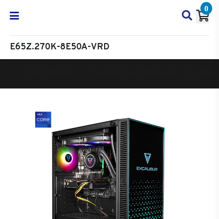
0
E65Z.270K-8E50A-VRD
Oyun Bilgisayarı
Masaüstü Oyun Bilgisayarı
Excalibur