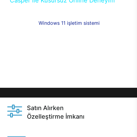
Casper ile Kusursuz Online Deneyim
Casper’ın Excalibur E650 modeline, online alışveriş
fırsatlarıyla sahip olabilirsiniz. 12 aya varan taksit
seçenekleri,
Windows 11 işletim sistemi
opsiyonu,
aynı gün teslimat ya da 1 günde kargo fırsatı
online alışverişte sizleri bekliyor.Üstelik satın
almadan önce özelleştirme fırsatı sayesinde
dilediğiniz donanımları değiştirebilir, ihtiyacınızı
karşılayacak seçimler yapabilirsiniz. Satın almadan
önce ve sonrasında sağlanan hızlı ve güvenli
servis ile Casper hep yanınızda.
Satın Alırken
Özelleştirme İmkanı
Casper ürünlerini satın alırken ihtiyacınıza göre
özelleştirebilirsiniz.