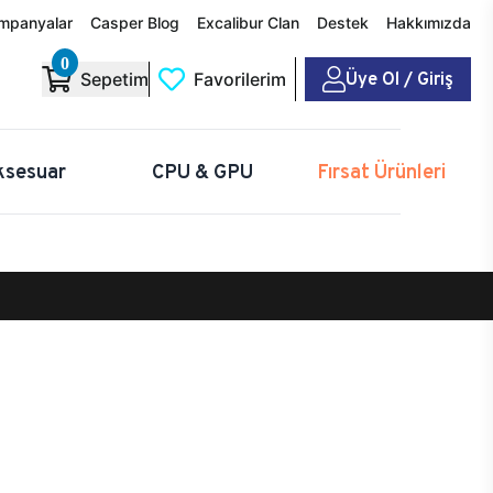
mpanyalar
Casper Blog
Excalibur Clan
Destek
Hakkımızda
0
Üye Ol / Giriş
Sepetim
Favorilerim
ksesuar
CPU & GPU
Fırsat Ürünleri