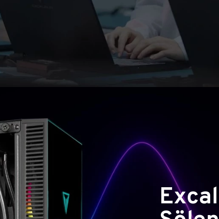
Excal
Şölen