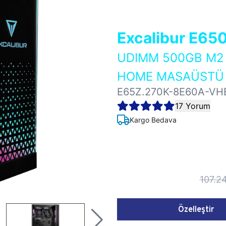
Excalibur E65
UDIMM 500GB M2 
HOME MASAÜSTÜ 
E65Z.270K-8E60A-VH
17 Yorum
Kargo Bedava
107.2
Özelleştir