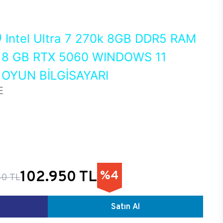
0
Intel Ultra 7 270k 8GB DDR5 RAM
8 GB RTX 5060 WINDOWS 11
OYUN BİLGİSAYARI
E
102.950 TL
%4
40 TL
Satın Al