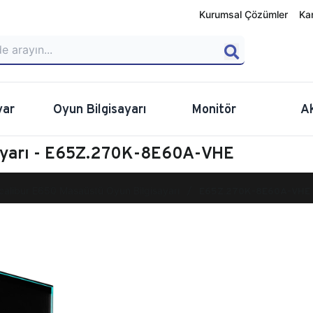
Kurumsal Çözümler
Ka
yar
Oyun Bilgisayarı
Monitör
A
sayarı - E65Z.270K-8E60A-VHE
calibur E650 Masaüstü Oyun Bilgisayarı
E65Z.270K-8E60A-VHE