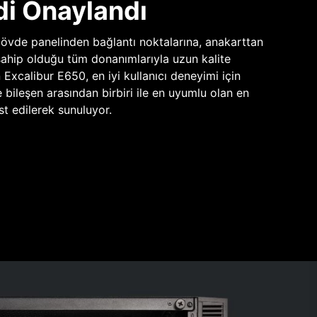
di Onaylandı
vde panelinden bağlantı noktalarına, anakarttan
sahip olduğu tüm donanımlarıyla uzun kalite
n Excalibur E650, en iyi kullanıcı deneyimi için
e bileşen arasından birbiri ile en uyumlu olan en
st edilerek sunuluyor.