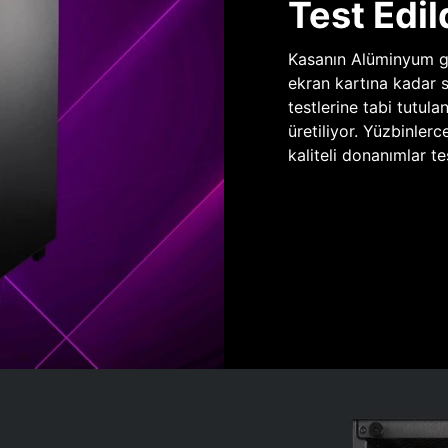
Test Edil
Kasanın Alüminyum gö
ekran kartına kadar 
testlerine tabi tutula
üretiliyor. Yüzbinlerc
kaliteli donanımlar te