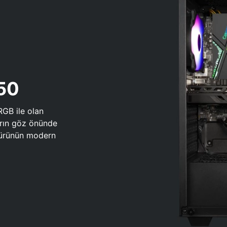
650
RGB ile olan
arın göz önünde
 türünün modern