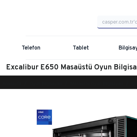
Telefon
Tablet
Bilgisa
Excalibur E650 Masaüstü Oyun Bilgi
Anasayfa
Oyun Bilgisayarı
Masaüstü Oyun Bilgisayarı
Ex