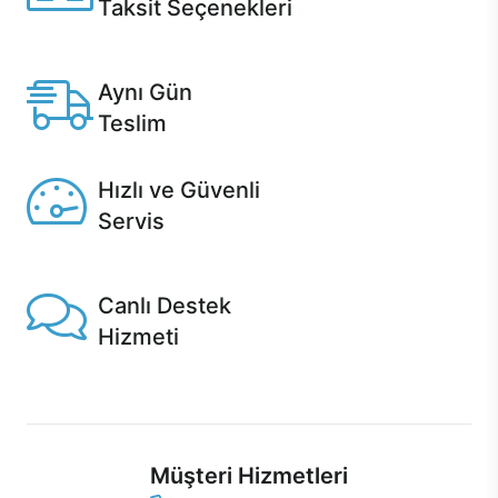
Taksit Seçenekleri
Anlaşmalı kredi kartlarına 12 aya varan taksit seçenekleri
Casper'da.
Aynı Gün
Teslim
Seçili ürünlerde Aynı Gün Teslim!
Hızlı ve Güvenli
Servis
1 Saatte servis, Jet servis ve Turbo servis seçenekleri
Casper'da!
Canlı Destek
Hizmeti
Ürünlerinizle ilgili Casper Canlı Destek hizmeti her daim
sizinle.
Müşteri Hizmetleri