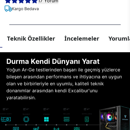
17 Yorum
Kargo Bedava
Teknik Özellikler
İncelemeler
Yorumla
Durma Kendi Dünyanı Yarat
Yoğun Ar-Ge testlerinden başarı ile geçmiş yüzlerce
bileşen arasından performans ve ihtiyacına en uygun
olan ve birbirleriyle en uyumlu, kaliteli teknik
donanımlar arasından kendi Excalibur'unu
yaratabilirsin.