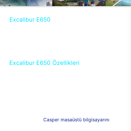
Excalibur E650
Tercihini masaüstü modellerden yana yapanlar için
öne çıkan Excalibur E650 ile sınırları zorlayabilir,
performansın keyfini çıkarabilirsin. Casper’ın yeni,
güncel teknolojiler ile donattığı Excalibur E650’de
yepyeni bir deneyim sizi bekliyor.
Excalibur E650 Özellikleri
Masaüstü olarak özel bir şekilde geliştirilen ve
uzun süren Ar-Ge çalışmaları sonrasında ortaya
çıkan Excalibur E650, her bir detayıyla farkını
ortaya koyuyor. İyi bir kullanıcı deneyiminin elde
edilmesi adına en iyi donanımlarla testleri yapılan
E650, böylece kullananların memnun kalmasını
sağlıyor. RGB detayları, ışık ve alüminyumun
buluşması yeni
Casper masaüstü bilgisayarını
görünümde de cazip kılıyor.