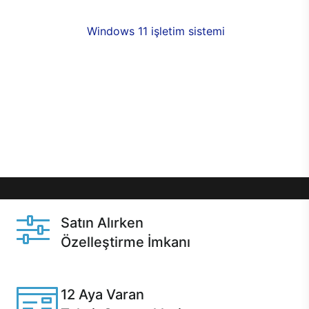
fırsatlarıyla sahip olabilirsiniz. 12 aya varan taksit
seçenekleri,
Windows 11 işletim sistemi
opsiyonu,
aynı gün teslimat ya da 1 günde kargo fırsatı
online alışverişte sizleri bekliyor.Üstelik satın
almadan önce özelleştirme fırsatı sayesinde
dilediğiniz donanımları değiştirebilir, ihtiyacınızı
karşılayacak seçimler yapabilirsiniz. Satın almadan
önce ve sonrasında sağlanan hızlı ve güvenli
servis ile Casper hep yanınızda.
Satın Alırken
Özelleştirme İmkanı
Casper ürünlerini satın alırken ihtiyacınıza göre
özelleştirebilirsiniz.
12 Aya Varan