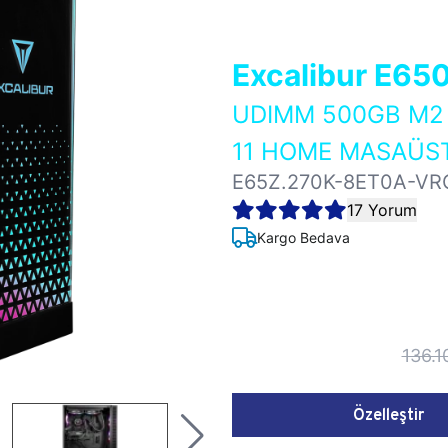
Excalibur E65
UDIMM 500GB M2 
11 HOME MASAÜST
E65Z.270K-8ET0A-VR
17 Yorum
Kargo Bedava
136.1
Özelleştir