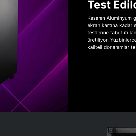
Test Edil
Kasanın Alüminyum gö
ekran kartına kadar 
testlerine tabi tutula
üretiliyor. Yüzbinlerc
kaliteli donanımlar te