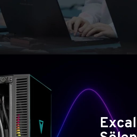
Excal
Şölen