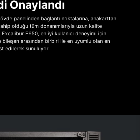
di Onaylandı
vde panelinden bağlantı noktalarına, anakarttan
sahip olduğu tüm donanımlarıyla uzun kalite
n Excalibur E650, en iyi kullanıcı deneyimi için
e bileşen arasından birbiri ile en uyumlu olan en
st edilerek sunuluyor.