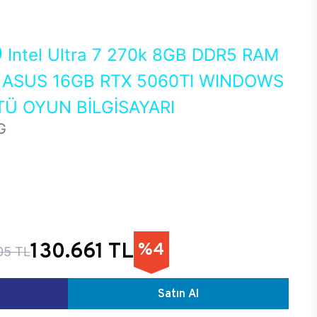
0
Intel Ultra 7 270k 8GB DDR5 RAM
ASUS 16GB RTX 5060TI WINDOWS
Ü OYUN BİLGİSAYARI
G
130.661 TL
%4
05 TL
Satın Al