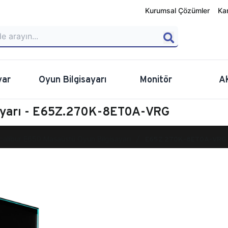
Kurumsal Çözümler
Ka
yar
Oyun Bilgisayarı
Monitör
A
sayarı - E65Z.270K-8ET0A-VRG
calibur E650 Masaüstü Oyun Bilgisayarı
E65Z.270K-8ET0A-VRG