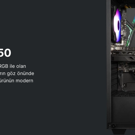
650
RGB ile olan
arın göz önünde
 türünün modern