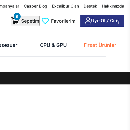
mpanyalar
Casper Blog
Excalibur Clan
Destek
Hakkımızda
0
Üye Ol / Giriş
Sepetim
Favorilerim
ksesuar
CPU & GPU
Fırsat Ürünleri