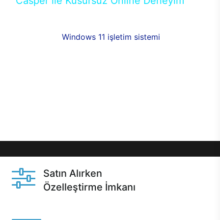
Casper ile Kusursuz Online Deneyim
Casper’ın Excalibur E650 modeline, online alışveriş
fırsatlarıyla sahip olabilirsiniz. 12 aya varan taksit
seçenekleri,
Windows 11 işletim sistemi
opsiyonu,
aynı gün teslimat ya da 1 günde kargo fırsatı
online alışverişte sizleri bekliyor.Üstelik satın
almadan önce özelleştirme fırsatı sayesinde
dilediğiniz donanımları değiştirebilir, ihtiyacınızı
karşılayacak seçimler yapabilirsiniz. Satın almadan
önce ve sonrasında sağlanan hızlı ve güvenli
servis ile Casper hep yanınızda.
Satın Alırken
Özelleştirme İmkanı
Casper ürünlerini satın alırken ihtiyacınıza göre
özelleştirebilirsiniz.