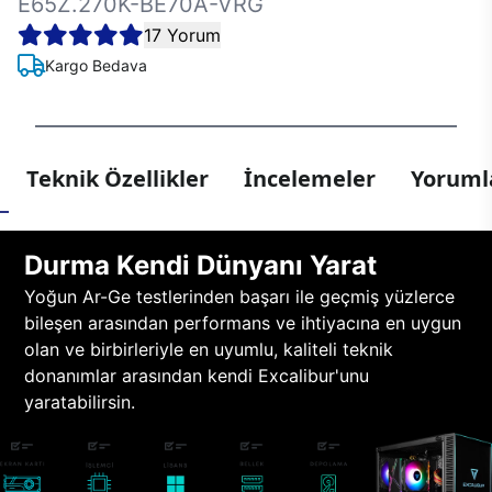
E65Z.270K-BE70A-VRG
17 Yorum
Kargo Bedava
Teknik Özellikler
İncelemeler
Yorumla
Durma Kendi Dünyanı Yarat
Yoğun Ar-Ge testlerinden başarı ile geçmiş yüzlerce
bileşen arasından performans ve ihtiyacına en uygun
olan ve birbirleriyle en uyumlu, kaliteli teknik
donanımlar arasından kendi Excalibur'unu
yaratabilirsin.