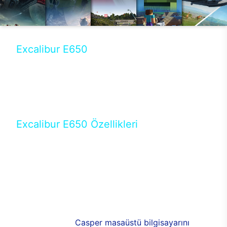
Excalibur E650
Tercihini masaüstü modellerden yana yapanlar için
öne çıkan Excalibur E650 ile sınırları zorlayabilir,
performansın keyfini çıkarabilirsin. Casper’ın yeni,
güncel teknolojiler ile donattığı Excalibur E650’de
yepyeni bir deneyim sizi bekliyor.
Excalibur E650 Özellikleri
Masaüstü olarak özel bir şekilde geliştirilen ve
uzun süren Ar-Ge çalışmaları sonrasında ortaya
çıkan Excalibur E650, her bir detayıyla farkını
ortaya koyuyor. İyi bir kullanıcı deneyiminin elde
edilmesi adına en iyi donanımlarla testleri yapılan
E650, böylece kullananların memnun kalmasını
sağlıyor. RGB detayları, ışık ve alüminyumun
buluşması yeni
Casper masaüstü bilgisayarını