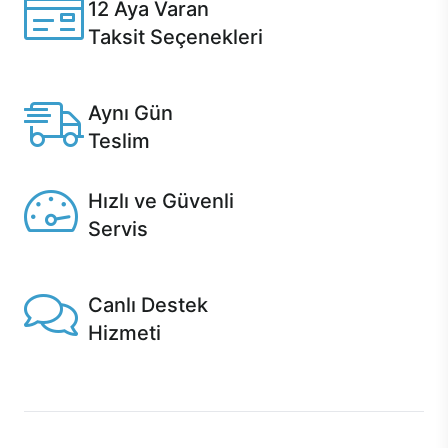
12 Aya Varan
Taksit Seçenekleri
Anlaşmalı kredi kartlarına 12 aya varan taksit seçenekleri
Casper'da.
Aynı Gün
Teslim
Seçili ürünlerde Aynı Gün Teslim!
Hızlı ve Güvenli
Servis
1 Saatte servis, Jet servis ve Turbo servis seçenekleri
Casper'da!
Canlı Destek
Hizmeti
Ürünlerinizle ilgili Casper Canlı Destek hizmeti her daim
sizinle.