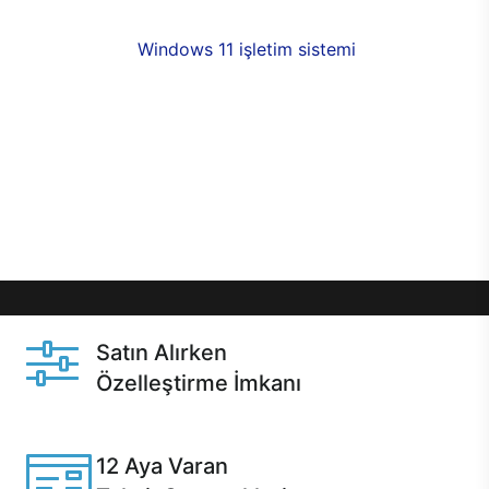
fırsatlarıyla sahip olabilirsiniz. 12 aya varan taksit
seçenekleri,
Windows 11 işletim sistemi
opsiyonu,
aynı gün teslimat ya da 1 günde kargo fırsatı
online alışverişte sizleri bekliyor.Üstelik satın
almadan önce özelleştirme fırsatı sayesinde
dilediğiniz donanımları değiştirebilir, ihtiyacınızı
karşılayacak seçimler yapabilirsiniz. Satın almadan
önce ve sonrasında sağlanan hızlı ve güvenli
servis ile Casper hep yanınızda.
Satın Alırken
Özelleştirme İmkanı
Casper ürünlerini satın alırken ihtiyacınıza göre
özelleştirebilirsiniz.
12 Aya Varan