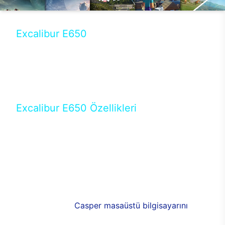
Excalibur E650
Tercihini masaüstü modellerden yana yapanlar için
öne çıkan Excalibur E650 ile sınırları zorlayabilir,
performansın keyfini çıkarabilirsin. Casper’ın yeni,
güncel teknolojiler ile donattığı Excalibur E650’de
yepyeni bir deneyim sizi bekliyor.
Excalibur E650 Özellikleri
Masaüstü olarak özel bir şekilde geliştirilen ve
uzun süren Ar-Ge çalışmaları sonrasında ortaya
çıkan Excalibur E650, her bir detayıyla farkını
ortaya koyuyor. İyi bir kullanıcı deneyiminin elde
edilmesi adına en iyi donanımlarla testleri yapılan
E650, böylece kullananların memnun kalmasını
sağlıyor. RGB detayları, ışık ve alüminyumun
buluşması yeni
Casper masaüstü bilgisayarını
görünümde de cazip kılıyor.