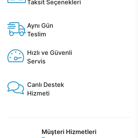
Taksit Seçenekleri
Anlaşmalı kredi kartlarına 12 aya varan taksit seçenekleri
Casper'da.
Aynı Gün
Teslim
Seçili ürünlerde Aynı Gün Teslim!
Hızlı ve Güvenli
Servis
1 Saatte servis, Jet servis ve Turbo servis seçenekleri
Casper'da!
Canlı Destek
Hizmeti
Ürünlerinizle ilgili Casper Canlı Destek hizmeti her daim
sizinle.
Müşteri Hizmetleri