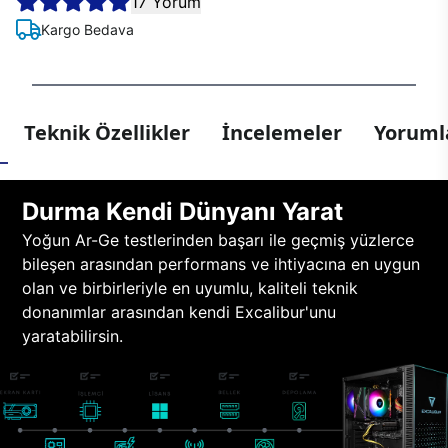
17 Yorum
Kargo Bedava
Teknik Özellikler
İncelemeler
Yorumla
Durma Kendi Dünyanı Yarat
Yoğun Ar-Ge testlerinden başarı ile geçmiş yüzlerce
bileşen arasından performans ve ihtiyacına en uygun
olan ve birbirleriyle en uyumlu, kaliteli teknik
donanımlar arasından kendi Excalibur'unu
yaratabilirsin.