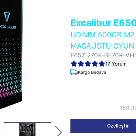
Excalibur E65
UDIMM 500GB M2 
MASAÜSTÜ OYUN B
E65Z.270K-BE70R-VH
17 Yorum
Kargo Bedava
159.3
Özelleştir