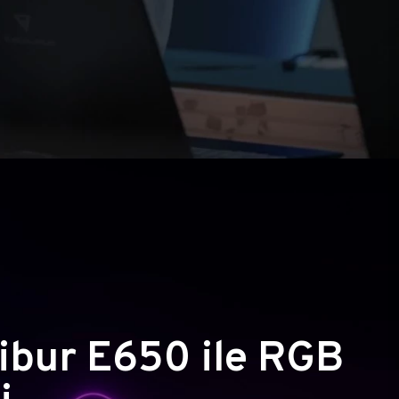
ibur E650 ile RGB
i