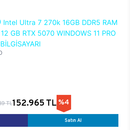
0
Intel Ultra 7 270k 16GB DDR5 RAM
12 GB RTX 5070 WINDOWS 11 PRO
İLGİSAYARI
D
152.965 TL
%4
39 TL
Satın Al