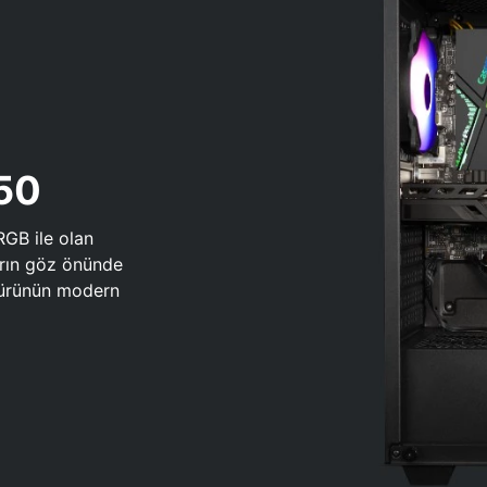
650
RGB ile olan
arın göz önünde
 türünün modern