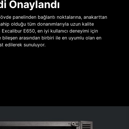
di Onaylandı
vde panelinden bağlantı noktalarına, anakarttan
sahip olduğu tüm donanımlarıyla uzun kalite
n Excalibur E650, en iyi kullanıcı deneyimi için
e bileşen arasından birbiri ile en uyumlu olan en
st edilerek sunuluyor.