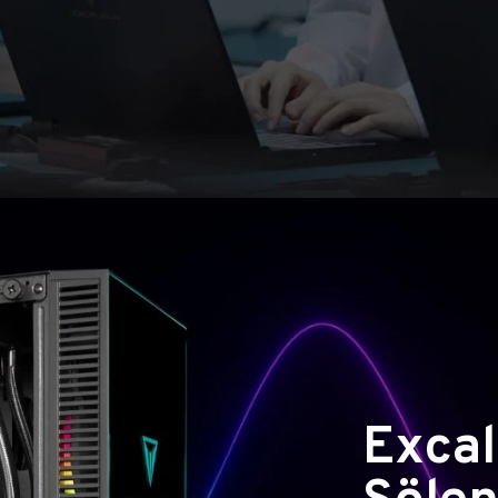
Excal
Şölen