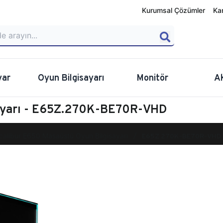
Kurumsal Çözümler
Ka
yar
Oyun Bilgisayarı
Monitör
A
sayarı - E65Z.270K-BE70R-VHD
calibur E650 Masaüstü Oyun Bilgisayarı
E65Z.270K-BE70R-VHD