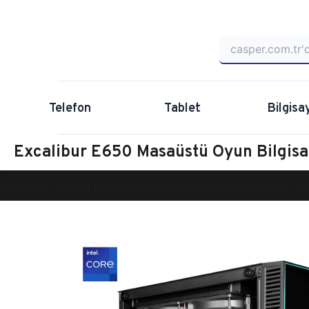
Telefon
Tablet
Bilgisa
Excalibur E650 Masaüstü Oyun Bilgi
Anasayfa
Oyun Bilgisayarı
Masaüstü Oyun Bilgisayarı
Ex