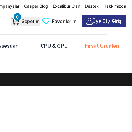
mpanyalar
Casper Blog
Excalibur Clan
Destek
Hakkımızda
0
Üye Ol / Giriş
Sepetim
Favorilerim
ksesuar
CPU & GPU
Fırsat Ürünleri