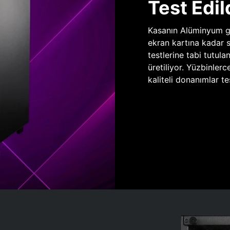
Test Edil
Kasanın Alüminyum gö
ekran kartına kadar 
testlerine tabi tutula
üretiliyor. Yüzbinlerc
kaliteli donanımlar te