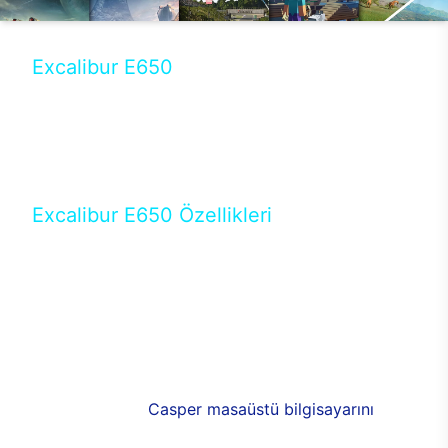
Excalibur E650
Tercihini masaüstü modellerden yana yapanlar için
öne çıkan Excalibur E650 ile sınırları zorlayabilir,
performansın keyfini çıkarabilirsin. Casper’ın yeni,
güncel teknolojiler ile donattığı Excalibur E650’de
yepyeni bir deneyim sizi bekliyor.
Excalibur E650 Özellikleri
Masaüstü olarak özel bir şekilde geliştirilen ve
uzun süren Ar-Ge çalışmaları sonrasında ortaya
çıkan Excalibur E650, her bir detayıyla farkını
ortaya koyuyor. İyi bir kullanıcı deneyiminin elde
edilmesi adına en iyi donanımlarla testleri yapılan
E650, böylece kullananların memnun kalmasını
sağlıyor. RGB detayları, ışık ve alüminyumun
buluşması yeni
Casper masaüstü bilgisayarını
görünümde de cazip kılıyor.