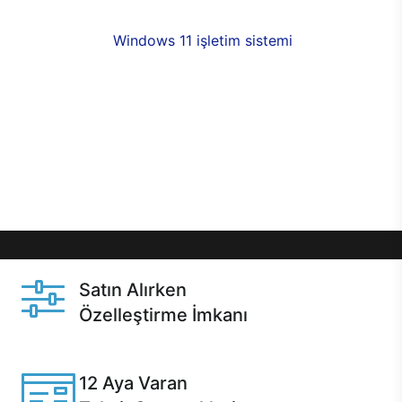
fırsatlarıyla sahip olabilirsiniz. 12 aya varan taksit
seçenekleri,
Windows 11 işletim sistemi
opsiyonu,
aynı gün teslimat ya da 1 günde kargo fırsatı
online alışverişte sizleri bekliyor.Üstelik satın
almadan önce özelleştirme fırsatı sayesinde
dilediğiniz donanımları değiştirebilir, ihtiyacınızı
karşılayacak seçimler yapabilirsiniz. Satın almadan
önce ve sonrasında sağlanan hızlı ve güvenli
servis ile Casper hep yanınızda.
Satın Alırken
Özelleştirme İmkanı
Casper ürünlerini satın alırken ihtiyacınıza göre
özelleştirebilirsiniz.
12 Aya Varan