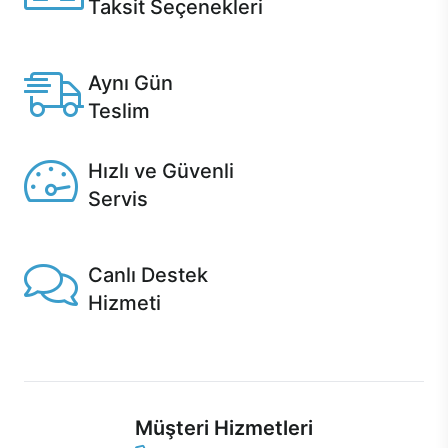
Taksit Seçenekleri
Anlaşmalı kredi kartlarına 12 aya varan taksit seçenekleri
Casper'da.
Aynı Gün
Teslim
Seçili ürünlerde Aynı Gün Teslim!
Hızlı ve Güvenli
Servis
1 Saatte servis, Jet servis ve Turbo servis seçenekleri
Casper'da!
Canlı Destek
Hizmeti
Ürünlerinizle ilgili Casper Canlı Destek hizmeti her daim
sizinle.
Müşteri Hizmetleri