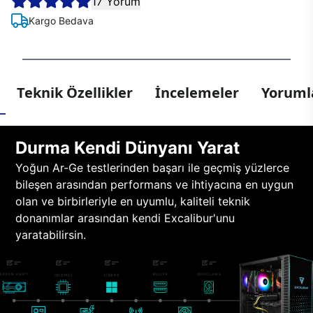
17 Yorum
Kargo Bedava
Teknik Özellikler
İncelemeler
Yorumla
Durma Kendi Dünyanı Yarat
Yoğun Ar-Ge testlerinden başarı ile geçmiş yüzlerce
bileşen arasından performans ve ihtiyacına en uygun
olan ve birbirleriyle en uyumlu, kaliteli teknik
donanımlar arasından kendi Excalibur'unu
yaratabilirsin.