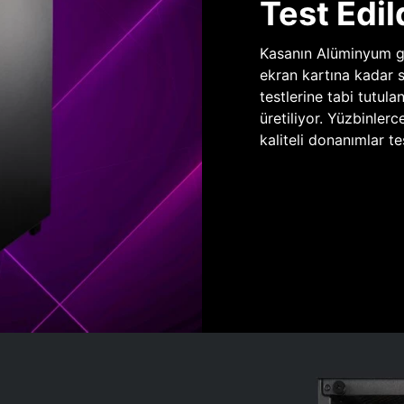
Test Edil
Kasanın Alüminyum gö
ekran kartına kadar 
testlerine tabi tutula
üretiliyor. Yüzbinlerc
kaliteli donanımlar te