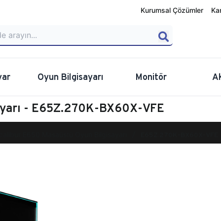
Kurumsal Çözümler
Ka
yar
Oyun Bilgisayarı
Monitör
A
sayarı - E65Z.270K-BX60X-VFE
calibur E650 Masaüstü Oyun Bilgisayarı
E65Z.270K-BX60X-VFE