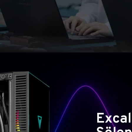
Excal
Şölen