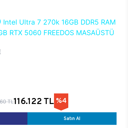
0
Intel Ultra 7 270k 16GB DDR5 RAM
GB RTX 5060 FREEDOS MASAÜSTÜ
E
116.122 TL
%4
960 TL
Satın Al