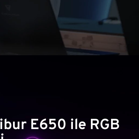
ibur E650 ile RGB
i