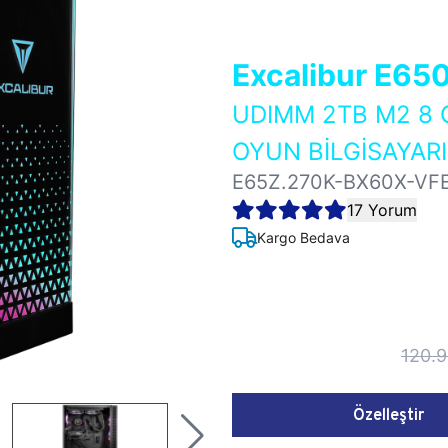
Excalibur E65
UDIMM 2TB M2 8 
OYUN BİLGİSAYARI
E65Z.270K-BX60X-VF
17 Yorum
Kargo Bedava
120.
Özelleştir