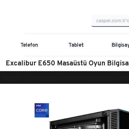
Telefon
Tablet
Bilgisa
Excalibur E650 Masaüstü Oyun Bilgi
Anasayfa
Oyun Bilgisayarı
Masaüstü Oyun Bilgisayarı
Ex