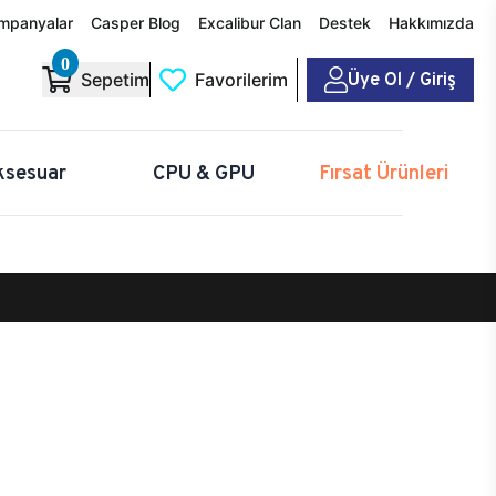
mpanyalar
Casper Blog
Excalibur Clan
Destek
Hakkımızda
0
Üye Ol / Giriş
Sepetim
Favorilerim
ksesuar
CPU & GPU
Fırsat Ürünleri