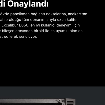
di Onaylandı
vde panelinden bağlantı noktalarına, anakarttan
sahip olduğu tüm donanımlarıyla uzun kalite
n Excalibur E650, en iyi kullanıcı deneyimi için
e bileşen arasından birbiri ile en uyumlu olan en
st edilerek sunuluyor.