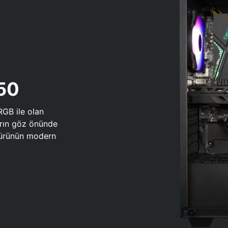
650
RGB ile olan
arın göz önünde
 türünün modern