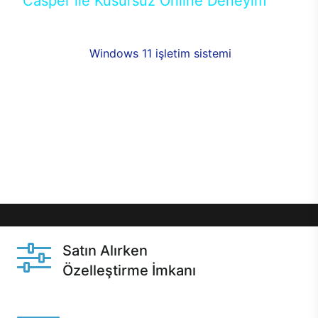
Casper ile Kusursuz Online Deneyim
Casper’ın Excalibur E650 modeline, online alışveriş
fırsatlarıyla sahip olabilirsiniz. 12 aya varan taksit
seçenekleri,
Windows 11 işletim sistemi
opsiyonu,
aynı gün teslimat ya da 1 günde kargo fırsatı
online alışverişte sizleri bekliyor.Üstelik satın
almadan önce özelleştirme fırsatı sayesinde
dilediğiniz donanımları değiştirebilir, ihtiyacınızı
karşılayacak seçimler yapabilirsiniz. Satın almadan
önce ve sonrasında sağlanan hızlı ve güvenli
servis ile Casper hep yanınızda.
Satın Alırken
Özelleştirme İmkanı
Casper ürünlerini satın alırken ihtiyacınıza göre
özelleştirebilirsiniz.