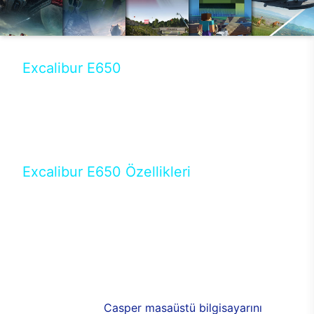
Excalibur E650
Tercihini masaüstü modellerden yana yapanlar için
öne çıkan Excalibur E650 ile sınırları zorlayabilir,
performansın keyfini çıkarabilirsin. Casper’ın yeni,
güncel teknolojiler ile donattığı Excalibur E650’de
yepyeni bir deneyim sizi bekliyor.
Excalibur E650 Özellikleri
Masaüstü olarak özel bir şekilde geliştirilen ve
uzun süren Ar-Ge çalışmaları sonrasında ortaya
çıkan Excalibur E650, her bir detayıyla farkını
ortaya koyuyor. İyi bir kullanıcı deneyiminin elde
edilmesi adına en iyi donanımlarla testleri yapılan
E650, böylece kullananların memnun kalmasını
sağlıyor. RGB detayları, ışık ve alüminyumun
buluşması yeni
Casper masaüstü bilgisayarını