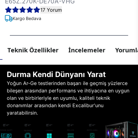
E65Z.270K-DE70A-VHG
17 Yorum
Kargo Bedava
Teknik Özellikler
İncelemeler
Yorumla
Durma Kendi Dünyanı Yarat
Yoğun Ar-Ge testlerinden başarı ile geçmiş yüzlerce
bileşen arasından performans ve ihtiyacına en uygun
olan ve birbirleriyle en uyumlu, kaliteli teknik
donanımlar arasından kendi Excalibur'unu
yaratabilirsin.