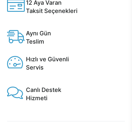
12 Aya Varan
Taksit Seçenekleri
Anlaşmalı kredi kartlarına 12 aya varan taksit seçenekleri
Casper'da.
Aynı Gün
Teslim
Seçili ürünlerde Aynı Gün Teslim!
Hızlı ve Güvenli
Servis
1 Saatte servis, Jet servis ve Turbo servis seçenekleri
Casper'da!
Canlı Destek
Hizmeti
Ürünlerinizle ilgili Casper Canlı Destek hizmeti her daim
sizinle.