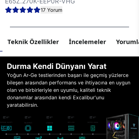
E65Z.270K-EEP0R-VHG
17 Yorum
Teknik Özellikler
İncelemeler
Yorumla
Durma Kendi Dünyanı Yarat
Yoğun Ar-Ge testlerinden başarı ile geçmiş yüzlerce
bileşen arasından performans ve ihtiyacına en uygun
olan ve birbirleriyle en uyumlu, kaliteli teknik
donanımlar arasından kendi Excalibur'unu
yaratabilirsin.