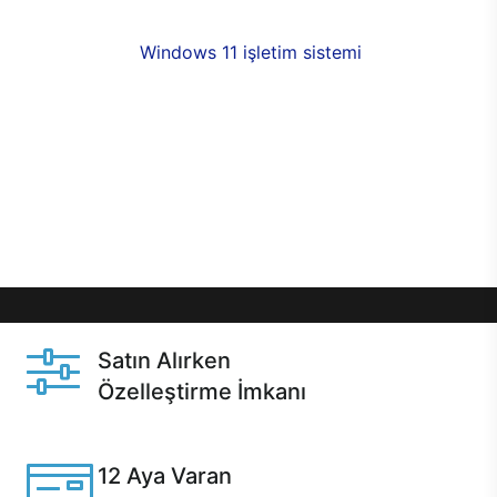
fırsatlarıyla sahip olabilirsiniz. 12 aya varan taksit
seçenekleri,
Windows 11 işletim sistemi
opsiyonu,
aynı gün teslimat ya da 1 günde kargo fırsatı
online alışverişte sizleri bekliyor.Üstelik satın
almadan önce özelleştirme fırsatı sayesinde
dilediğiniz donanımları değiştirebilir, ihtiyacınızı
karşılayacak seçimler yapabilirsiniz. Satın almadan
önce ve sonrasında sağlanan hızlı ve güvenli
servis ile Casper hep yanınızda.
Satın Alırken
Özelleştirme İmkanı
Casper ürünlerini satın alırken ihtiyacınıza göre
özelleştirebilirsiniz.
12 Aya Varan