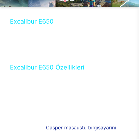
Excalibur E650
Tercihini masaüstü modellerden yana yapanlar için
öne çıkan Excalibur E650 ile sınırları zorlayabilir,
performansın keyfini çıkarabilirsin. Casper’ın yeni,
güncel teknolojiler ile donattığı Excalibur E650’de
yepyeni bir deneyim sizi bekliyor.
Excalibur E650 Özellikleri
Masaüstü olarak özel bir şekilde geliştirilen ve
uzun süren Ar-Ge çalışmaları sonrasında ortaya
çıkan Excalibur E650, her bir detayıyla farkını
ortaya koyuyor. İyi bir kullanıcı deneyiminin elde
edilmesi adına en iyi donanımlarla testleri yapılan
E650, böylece kullananların memnun kalmasını
sağlıyor. RGB detayları, ışık ve alüminyumun
buluşması yeni
Casper masaüstü bilgisayarını
görünümde de cazip kılıyor.