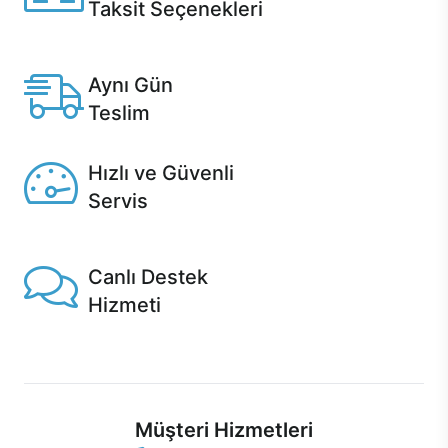
Taksit Seçenekleri
Anlaşmalı kredi kartlarına 12 aya varan taksit seçenekleri
Casper'da.
Aynı Gün
Teslim
Seçili ürünlerde Aynı Gün Teslim!
Hızlı ve Güvenli
Servis
1 Saatte servis, Jet servis ve Turbo servis seçenekleri
Casper'da!
Canlı Destek
Hizmeti
Ürünlerinizle ilgili Casper Canlı Destek hizmeti her daim
sizinle.
Müşteri Hizmetleri