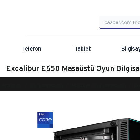
Telefon
Tablet
Bilgisa
Excalibur E650 Masaüstü Oyun Bilgi
Anasayfa
Oyun Bilgisayarı
Masaüstü Oyun Bilgisayarı
Ex