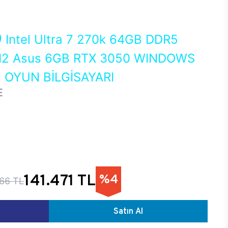
0
Intel Ultra 7 270k 64GB DDR5
2 Asus 6GB RTX 3050 WINDOWS
 OYUN BİLGİSAYARI
E
141.471 TL
%4
366 TL
Satın Al