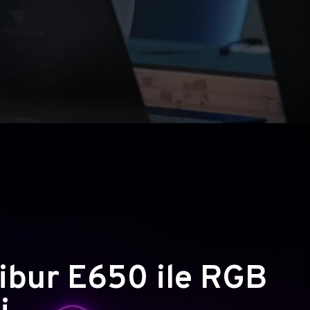
ibur E650 ile RGB
i