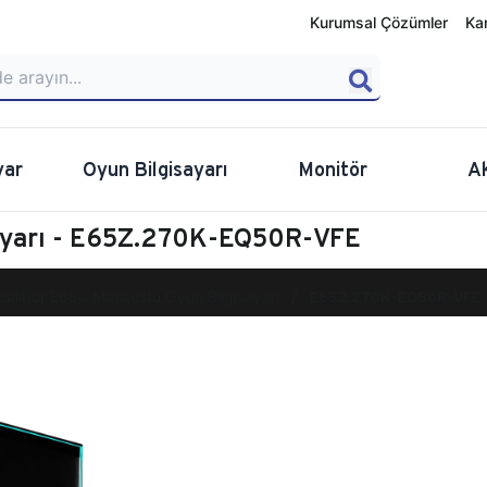
Kurumsal Çözümler
Ka
yar
Oyun Bilgisayarı
Monitör
A
sayarı - E65Z.270K-EQ50R-VFE
calibur E650 Masaüstü Oyun Bilgisayarı
E65Z.270K-EQ50R-VFE