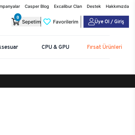
mpanyalar
Casper Blog
Excalibur Clan
Destek
Hakkımızda
0
Üye Ol / Giriş
Sepetim
Favorilerim
ksesuar
CPU & GPU
Fırsat Ürünleri