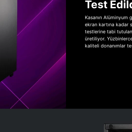
Test Edil
Kasanın Alüminyum gö
ekran kartına kadar 
testlerine tabi tutula
üretiliyor. Yüzbinlerc
kaliteli donanımlar te