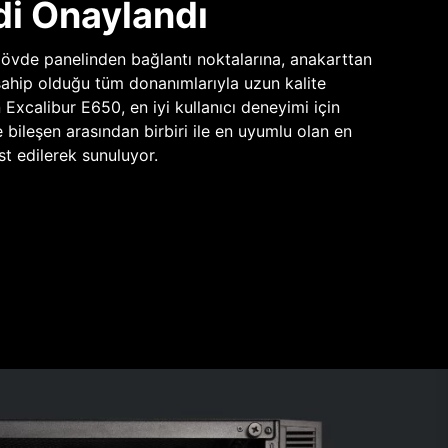
di Onaylandı
vde panelinden bağlantı noktalarına, anakarttan
sahip olduğu tüm donanımlarıyla uzun kalite
n Excalibur E650, en iyi kullanıcı deneyimi için
e bileşen arasından birbiri ile en uyumlu olan en
st edilerek sunuluyor.