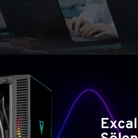
Excal
Şölen