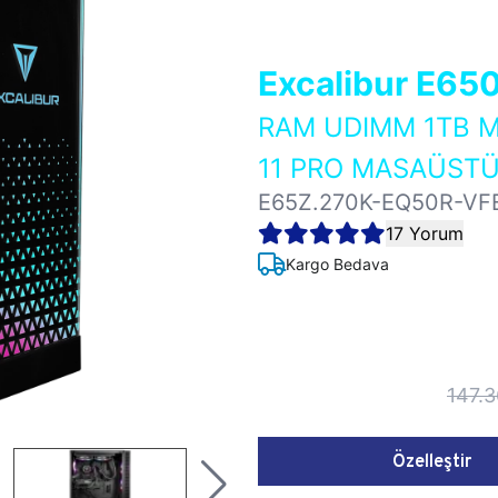
Excalibur E65
RAM UDIMM 1TB M
11 PRO MASAÜSTÜ
E65Z.270K-EQ50R-VF
17 Yorum
Kargo Bedava
147.
Özelleştir