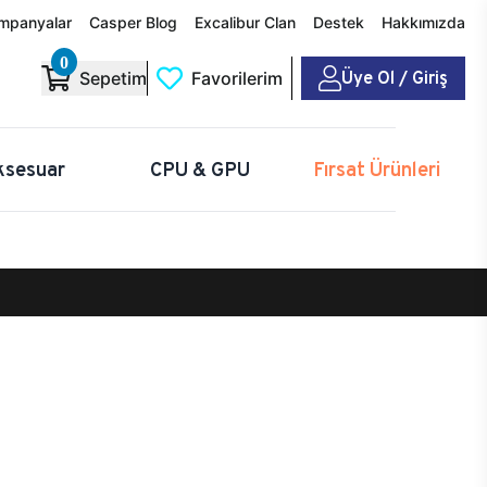
mpanyalar
Casper Blog
Excalibur Clan
Destek
Hakkımızda
0
Üye Ol / Giriş
Sepetim
Favorilerim
ksesuar
CPU & GPU
Fırsat Ürünleri