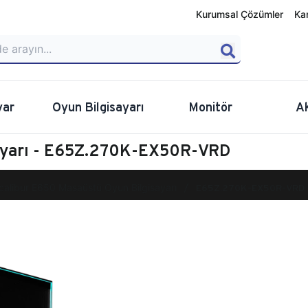
Kurumsal Çözümler
Ka
yar
Oyun Bilgisayarı
Monitör
A
sayarı - E65Z.270K-EX50R-VRD
calibur E650 Masaüstü Oyun Bilgisayarı
E65Z.270K-EX50R-VRD