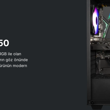
650
RGB ile olan
arın göz önünde
 türünün modern