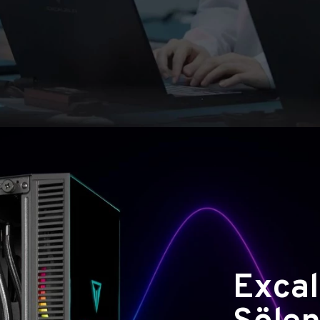
Excal
Şölen