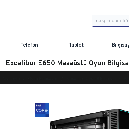
Telefon
Tablet
Bilgisa
Excalibur E650 Masaüstü Oyun Bilgi
Anasayfa
Oyun Bilgisayarı
Masaüstü Oyun Bilgisayarı
Ex