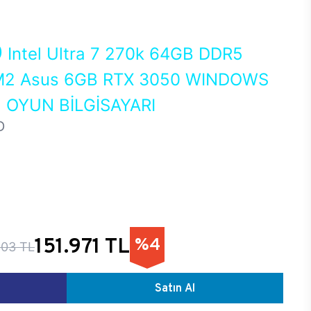
0
Intel Ultra 7 270k 64GB DDR5
2 Asus 6GB RTX 3050 WINDOWS
 OYUN BİLGİSAYARI
D
151.971 TL
%4
303 TL
Satın Al