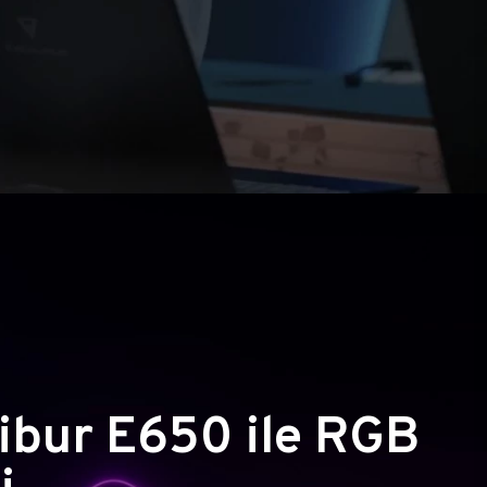
ibur E650 ile RGB
i