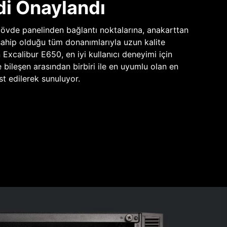
di Onaylandı
vde panelinden bağlantı noktalarına, anakarttan
sahip olduğu tüm donanımlarıyla uzun kalite
n Excalibur E650, en iyi kullanıcı deneyimi için
e bileşen arasından birbiri ile en uyumlu olan en
st edilerek sunuluyor.