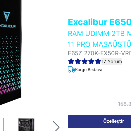
Excalibur E65
RAM UDIMM 2TB M
11 PRO MASAÜSTÜ
E65Z.270K-EX50R-VR
17 Yorum
Kargo Bedava
158.
Özelleştir