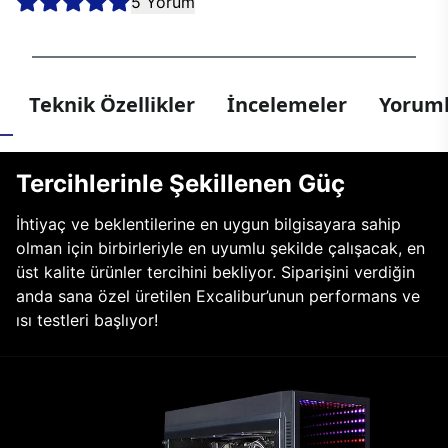
5 Yorum
Teknik Özellikler
İncelemeler
Yoruml
Tercihlerinle Şekillenen Güç
İhtiyaç ve beklentilerine en uygun bilgisayara sahip
olman için birbirleriyle en uyumlu şekilde çalışacak, en
üst kalite ürünler tercihini bekliyor. Siparişini verdiğin
anda sana özel üretilen Excalibur’unun performans ve
ısı testleri başlıyor!