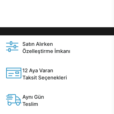
Üstelik satın alma ve satın alma sonrasında hızlı
destek sayesinde Casper kullanıcıların her zaman
yanında!
Satın Alırken
Özelleştirme İmkanı
Casper ürünlerini satın alırken ihtiyacınıza göre
özelleştirebilirsiniz.
12 Aya Varan
Taksit Seçenekleri
Anlaşmalı kredi kartlarına 12 aya varan taksit seçenekleri
Casper'da.
Aynı Gün
Teslim
Seçili ürünlerde Aynı Gün Teslim!