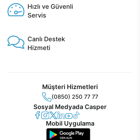
Hızlı ve Güvenli
Servis
1 Saatte servis, Jet servis ve Turbo servis seçenekleri
Casper'da!
Canlı Destek
Hizmeti
Ürünlerinizle ilgili Casper Canlı Destek hizmeti her daim
sizinle.
Müşteri Hizmetleri
(0850) 250 77 77
Sosyal Medyada Casper
Casper Facebook
Casper Instagram
Casper Twitter
Casper LinkedIn
Casper YouTube
Casper TikTok
Mobil Uygulama