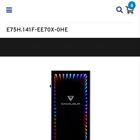
0
E75H.141F-EE70X-0HE
Oyun Bilgisayarı
Masaüstü Oyun Bilgisayarı
Excalibur