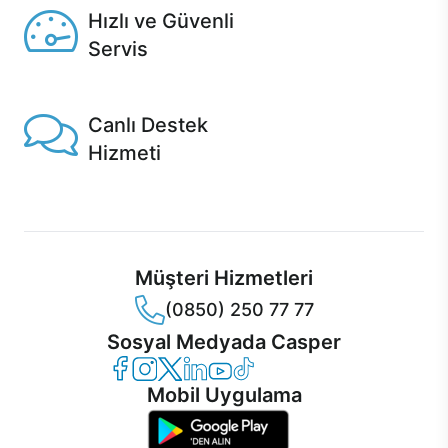
Hızlı ve Güvenli
Servis
1 Saatte servis, Jet servis ve Turbo servis seçenekleri
Casper'da!
Canlı Destek
Hizmeti
Ürünlerinizle ilgili Casper Canlı Destek hizmeti her daim
sizinle.
Müşteri Hizmetleri
(0850) 250 77 77
Sosyal Medyada Casper
Casper Facebook
Casper Instagram
Casper Twitter
Casper LinkedIn
Casper YouTube
Casper TikTok
Mobil Uygulama