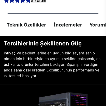
5 Yorum
Teknik Özellikler
İncelemeler
Yoruml
Tercihlerinle Şekillenen Güç
İhtiyaç ve beklentilerine en uygun bilgisayara sahip
olman için birbirleriyle en uyumlu şekilde çalışacak, en
üst kalite ürünler tercihini bekliyor. Siparişini verdiğin
anda sana özel üretilen Excalibur’unun performans ve
ısı testleri başlıyor!