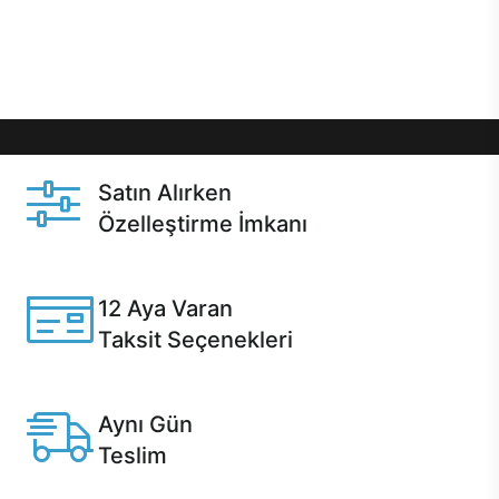
Üstelik satın alma ve satın alma sonrasında hızlı
destek sayesinde Casper kullanıcıların her zaman
yanında!
Satın Alırken
Özelleştirme İmkanı
Casper ürünlerini satın alırken ihtiyacınıza göre
özelleştirebilirsiniz.
12 Aya Varan
Taksit Seçenekleri
Anlaşmalı kredi kartlarına 12 aya varan taksit seçenekleri
Casper'da.
Aynı Gün
Teslim
Seçili ürünlerde Aynı Gün Teslim!