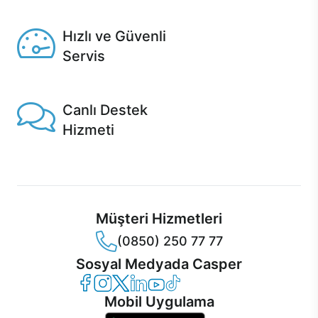
Seçili ürünlerde Aynı Gün Teslim!
Hızlı ve Güvenli
Servis
1 Saatte servis, Jet servis ve Turbo servis seçenekleri
Casper'da!
Canlı Destek
Hizmeti
Ürünlerinizle ilgili Casper Canlı Destek hizmeti her daim
sizinle.
Müşteri Hizmetleri
(0850) 250 77 77
Sosyal Medyada Casper
Casper Facebook
Casper Instagram
Casper Twitter
Casper LinkedIn
Casper YouTube
Casper TikTok
Mobil Uygulama