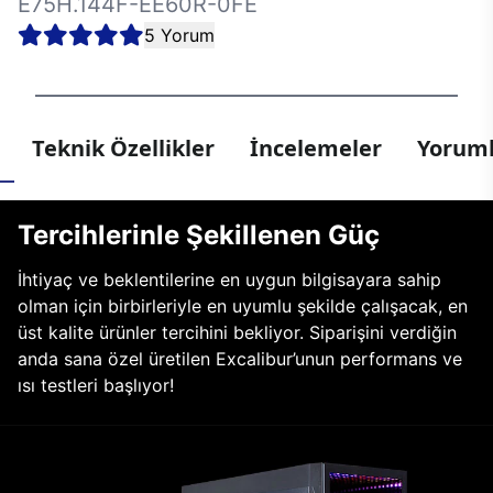
E75H.144F-EE60R-0FE
5 Yorum
Teknik Özellikler
İncelemeler
Yoruml
Tercihlerinle Şekillenen Güç
İhtiyaç ve beklentilerine en uygun bilgisayara sahip
olman için birbirleriyle en uyumlu şekilde çalışacak, en
üst kalite ürünler tercihini bekliyor. Siparişini verdiğin
anda sana özel üretilen Excalibur’unun performans ve
ısı testleri başlıyor!