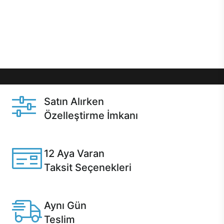
gibi özel fırsatlar Casper kullanıcılarını bekliyor.
Üstelik satın alma ve satın alma sonrasında hızlı
destek sayesinde Casper kullanıcıların her zaman
yanında!
Satın Alırken
Özelleştirme İmkanı
Casper ürünlerini satın alırken ihtiyacınıza göre
özelleştirebilirsiniz.
12 Aya Varan
Taksit Seçenekleri
Anlaşmalı kredi kartlarına 12 aya varan taksit seçenekleri
Casper'da.
Aynı Gün
Teslim