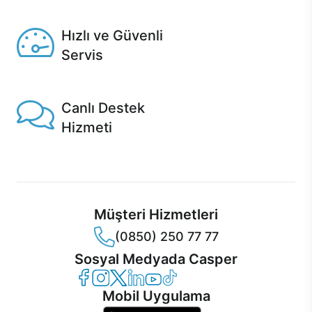
Seçili ürünlerde Aynı Gün Teslim!
Hızlı ve Güvenli
Servis
1 Saatte servis, Jet servis ve Turbo servis seçenekleri
Casper'da!
Canlı Destek
Hizmeti
Ürünlerinizle ilgili Casper Canlı Destek hizmeti her daim
sizinle.
Müşteri Hizmetleri
(0850) 250 77 77
Sosyal Medyada Casper
Casper Facebook
Casper Instagram
Casper Twitter
Casper LinkedIn
Casper YouTube
Casper TikTok
Mobil Uygulama