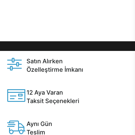
gibi özel fırsatlar Casper kullanıcılarını bekliyor.
Üstelik satın alma ve satın alma sonrasında hızlı
destek sayesinde Casper kullanıcıların her zaman
yanında!
Satın Alırken
Özelleştirme İmkanı
Casper ürünlerini satın alırken ihtiyacınıza göre
özelleştirebilirsiniz.
12 Aya Varan
Taksit Seçenekleri
Anlaşmalı kredi kartlarına 12 aya varan taksit seçenekleri
Casper'da.
Aynı Gün
Teslim