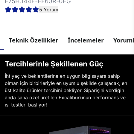
E75H.144F-EE60R-0FG
5 Yorum
Teknik Özellikler
İncelemeler
Yoruml
Tercihlerinle Şekillenen Güç
İhtiyaç ve beklentilerine en uygun bilgisayara sahip
olman için birbirleriyle en uyumlu şekilde çalışacak, en
üst kalite ürünler tercihini bekliyor. Siparişini verdiğin
anda sana özel üretilen Excalibur’unun performans ve
ısı testleri başlıyor!