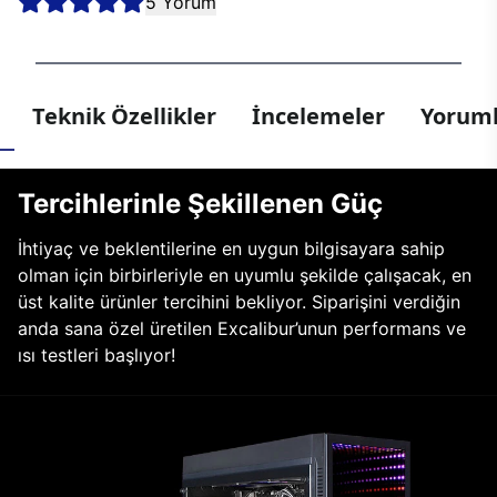
5 Yorum
Teknik Özellikler
İncelemeler
Yoruml
Tercihlerinle Şekillenen Güç
İhtiyaç ve beklentilerine en uygun bilgisayara sahip
olman için birbirleriyle en uyumlu şekilde çalışacak, en
üst kalite ürünler tercihini bekliyor. Siparişini verdiğin
anda sana özel üretilen Excalibur’unun performans ve
ısı testleri başlıyor!