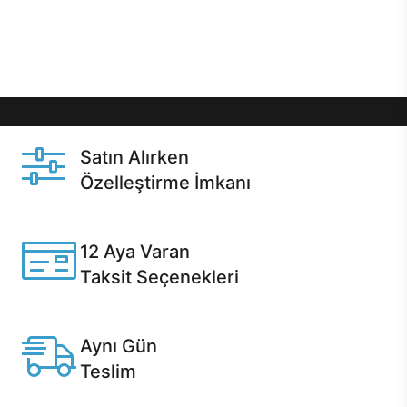
Üstelik satın alma ve satın alma sonrasında hızlı
destek sayesinde Casper kullanıcıların her zaman
yanında!
Satın Alırken
Özelleştirme İmkanı
Casper ürünlerini satın alırken ihtiyacınıza göre
özelleştirebilirsiniz.
12 Aya Varan
Taksit Seçenekleri
Anlaşmalı kredi kartlarına 12 aya varan taksit seçenekleri
Casper'da.
Aynı Gün
Teslim
Seçili ürünlerde Aynı Gün Teslim!