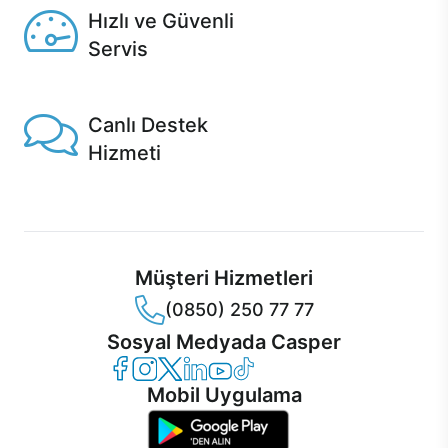
Hızlı ve Güvenli
Servis
1 Saatte servis, Jet servis ve Turbo servis seçenekleri
Casper'da!
Canlı Destek
Hizmeti
Ürünlerinizle ilgili Casper Canlı Destek hizmeti her daim
sizinle.
Müşteri Hizmetleri
(0850) 250 77 77
Sosyal Medyada Casper
Casper Facebook
Casper Instagram
Casper Twitter
Casper LinkedIn
Casper YouTube
Casper TikTok
Mobil Uygulama