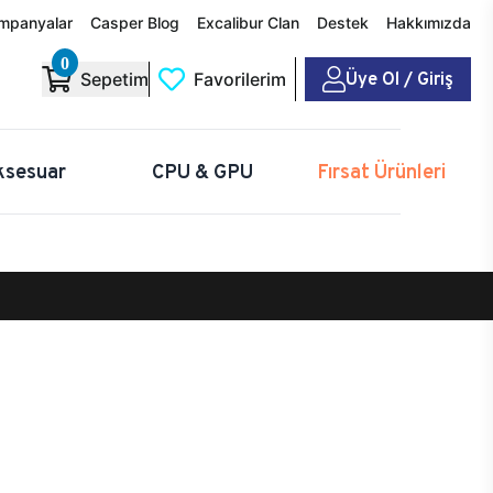
mpanyalar
Casper Blog
Excalibur Clan
Destek
Hakkımızda
0
Üye Ol / Giriş
Sepetim
Favorilerim
ksesuar
CPU & GPU
Fırsat Ürünleri