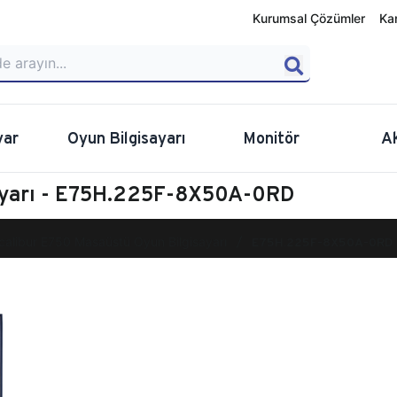
Kurumsal Çözümler
Ka
yar
Oyun Bilgisayarı
Monitör
A
sayarı - E75H.225F-8X50A-0RD
calibur E750 Masaüstü Oyun Bilgisayarı
E75H.225F-8X50A-0RD