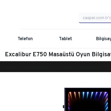
Telefon
Tablet
Bilgisa
Excalibur E750 Masaüstü Oyun Bilgi
Anasayfa
Oyun Bilgisayarı
Masaüstü Oyun Bilgisayarı
Ex