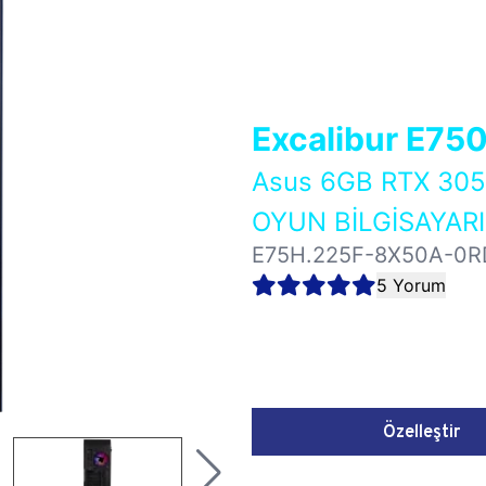
Excalibur E75
Asus 6GB RTX 3
OYUN BİLGİSAYARI
E75H.225F-8X50A-0R
5 Yorum
Özelleştir