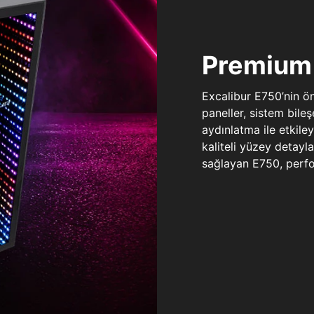
Premium 
Excalibur E750’nin ö
paneller, sistem bile
aydınlatma ile etkile
kaliteli yüzey detay
sağlayan E750, perfo