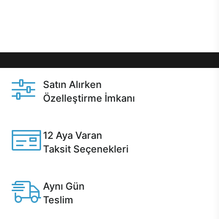
Üstelik satın alma ve satın alma sonrasında hızlı
destek sayesinde Casper kullanıcıların her zaman
yanında!
Satın Alırken
Özelleştirme İmkanı
Casper ürünlerini satın alırken ihtiyacınıza göre
özelleştirebilirsiniz.
12 Aya Varan
Taksit Seçenekleri
Anlaşmalı kredi kartlarına 12 aya varan taksit seçenekleri
Casper'da.
Aynı Gün
Teslim
Seçili ürünlerde Aynı Gün Teslim!