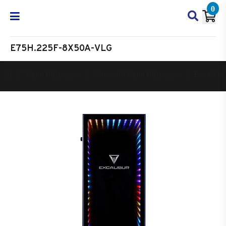
0
E75H.225F-8X50A-VLG
Oyun Bilgisayarı
Masaüstü Oyun Bilgisayarı
Excalibur