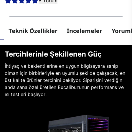
5 Yorum
Teknik Özellikler
İncelemeler
Yoruml
Tercihlerinle Şekillenen Güç
İhtiyaç ve beklentilerine en uygun bilgisayara sahip
olman için birbirleriyle en uyumlu şekilde çalışacak, en
üst kalite ürünler tercihini bekliyor. Siparişini verdiğin
anda sana özel üretilen Excalibur’unun performans ve
ısı testleri başlıyor!