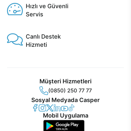
Hızlı ve Güvenli
Servis
1 Saatte servis, Jet servis ve Turbo servis seçenekleri
Casper'da!
Canlı Destek
Hizmeti
Ürünlerinizle ilgili Casper Canlı Destek hizmeti her daim
sizinle.
Müşteri Hizmetleri
(0850) 250 77 77
Sosyal Medyada Casper
Casper Facebook
Casper Instagram
Casper Twitter
Casper LinkedIn
Casper YouTube
Casper TikTok
Mobil Uygulama