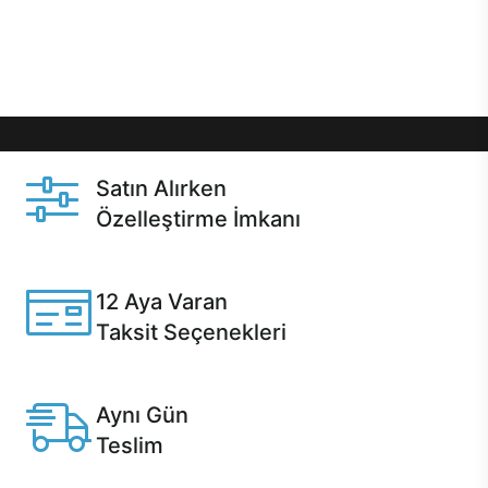
Üstelik satın alma ve satın alma sonrasında hızlı
destek sayesinde Casper kullanıcıların her zaman
yanında!
Satın Alırken
Özelleştirme İmkanı
Casper ürünlerini satın alırken ihtiyacınıza göre
özelleştirebilirsiniz.
12 Aya Varan
Taksit Seçenekleri
Anlaşmalı kredi kartlarına 12 aya varan taksit seçenekleri
Casper'da.
Aynı Gün
Teslim
Seçili ürünlerde Aynı Gün Teslim!