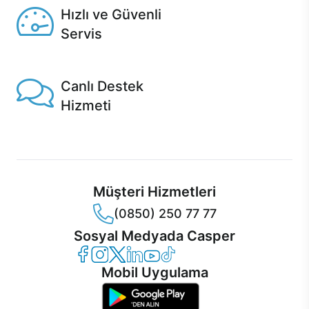
Hızlı ve Güvenli
Servis
1 Saatte servis, Jet servis ve Turbo servis seçenekleri
Casper'da!
Canlı Destek
Hizmeti
Ürünlerinizle ilgili Casper Canlı Destek hizmeti her daim
sizinle.
Müşteri Hizmetleri
(0850) 250 77 77
Sosyal Medyada Casper
Casper Facebook
Casper Instagram
Casper Twitter
Casper LinkedIn
Casper YouTube
Casper TikTok
Mobil Uygulama