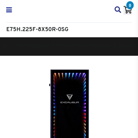
0
E75H.225F-8X50R-0SG
Oyun Bilgisayarı
Masaüstü Oyun Bilgisayarı
Excalibur