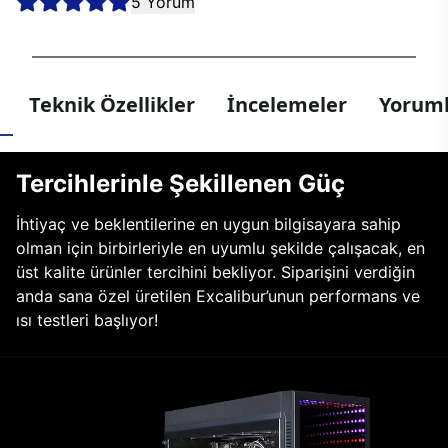
5 Yorum
Teknik Özellikler
İncelemeler
Yoruml
Tercihlerinle Şekillenen Güç
İhtiyaç ve beklentilerine en uygun bilgisayara sahip
olman için birbirleriyle en uyumlu şekilde çalışacak, en
üst kalite ürünler tercihini bekliyor. Siparişini verdiğin
anda sana özel üretilen Excalibur’unun performans ve
ısı testleri başlıyor!