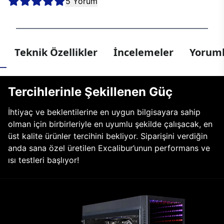
5 Yorum
Teknik Özellikler
İncelemeler
Yoruml
Tercihlerinle Şekillenen Güç
İhtiyaç ve beklentilerine en uygun bilgisayara sahip
olman için birbirleriyle en uyumlu şekilde çalışacak, en
üst kalite ürünler tercihini bekliyor. Siparişini verdiğin
anda sana özel üretilen Excalibur’unun performans ve
ısı testleri başlıyor!