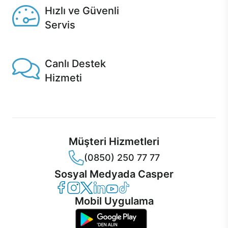
Hızlı ve Güvenli
Servis
1 Saatte servis, Jet servis ve Turbo servis seçenekleri
Casper'da!
Canlı Destek
Hizmeti
Ürünlerinizle ilgili Casper Canlı Destek hizmeti her daim
sizinle.
Müşteri Hizmetleri
(0850) 250 77 77
Sosyal Medyada Casper
Casper Facebook
Casper Instagram
Casper Twitter
Casper LinkedIn
Casper YouTube
Casper TikTok
Mobil Uygulama