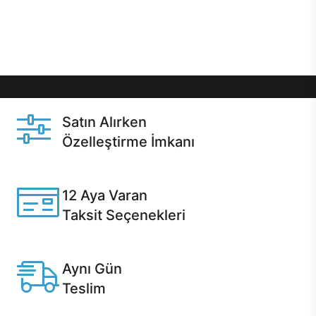
Üstelik satın alma ve satın alma sonrasında hızlı
destek sayesinde Casper kullanıcıların her zaman
yanında!
Satın Alırken
Özelleştirme İmkanı
Casper ürünlerini satın alırken ihtiyacınıza göre
özelleştirebilirsiniz.
12 Aya Varan
Taksit Seçenekleri
Anlaşmalı kredi kartlarına 12 aya varan taksit seçenekleri
Casper'da.
Aynı Gün
Teslim
Seçili ürünlerde Aynı Gün Teslim!