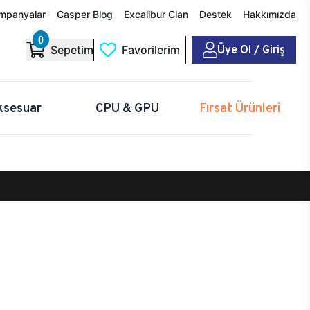
mpanyalar
Casper Blog
Excalibur Clan
Destek
Hakkımızda
0
Üye Ol / Giriş
Sepetim
Favorilerim
ksesuar
CPU & GPU
Fırsat Ürünleri