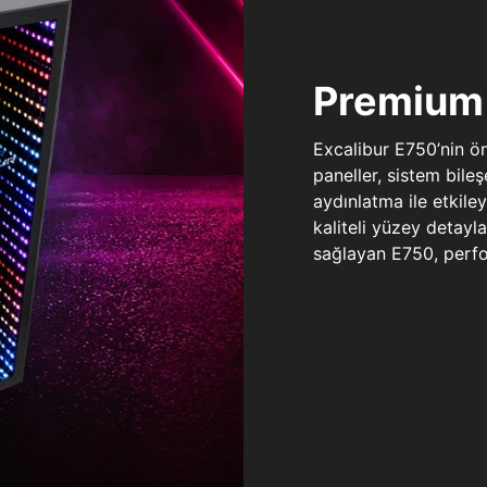
Premium 
Excalibur E750’nin ö
paneller, sistem bile
aydınlatma ile etkile
kaliteli yüzey detay
sağlayan E750, perfo