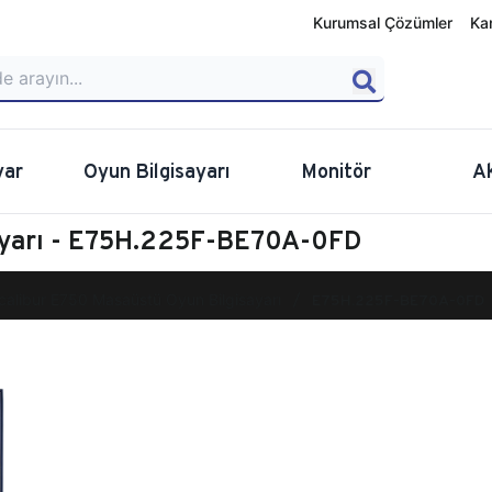
Kurumsal Çözümler
Ka
yar
Oyun Bilgisayarı
Monitör
A
ayarı - E75H.225F-BE70A-0FD
calibur E750 Masaüstü Oyun Bilgisayarı
E75H.225F-BE70A-0FD