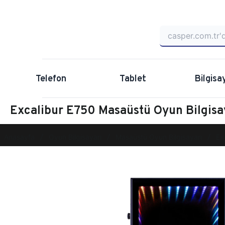
Telefon
Tablet
Bilgisa
Excalibur E750 Masaüstü Oyun Bilgis
Anasayfa
Oyun Bilgisayarı
Masaüstü Oyun Bilgisayarı
Ex