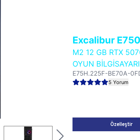
Excalibur E75
M2 12 GB RTX 50
OYUN BİLGİSAYARI
E75H.225F-BE70A-0F
5 Yorum
Özelleştir