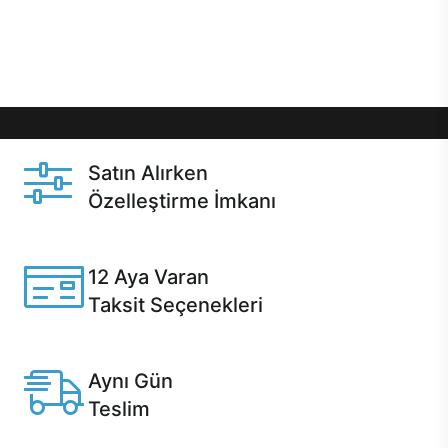
Üstelik satın alma ve satın alma sonrasında hızlı
destek sayesinde Casper kullanıcıların her zaman
yanında!
Satın Alırken
Özelleştirme İmkanı
Casper ürünlerini satın alırken ihtiyacınıza göre
özelleştirebilirsiniz.
12 Aya Varan
Taksit Seçenekleri
Anlaşmalı kredi kartlarına 12 aya varan taksit seçenekleri
Casper'da.
Aynı Gün
Teslim
Seçili ürünlerde Aynı Gün Teslim!