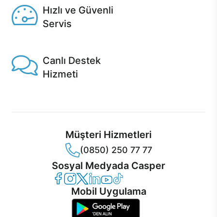
Hızlı ve Güvenli
Servis
1 Saatte servis, Jet servis ve Turbo servis seçenekleri
Casper'da!
Canlı Destek
Hizmeti
Ürünlerinizle ilgili Casper Canlı Destek hizmeti her daim
sizinle.
Müşteri Hizmetleri
(0850) 250 77 77
Sosyal Medyada Casper
Casper Facebook
Casper Instagram
Casper Twitter
Casper LinkedIn
Casper YouTube
Casper TikTok
Mobil Uygulama