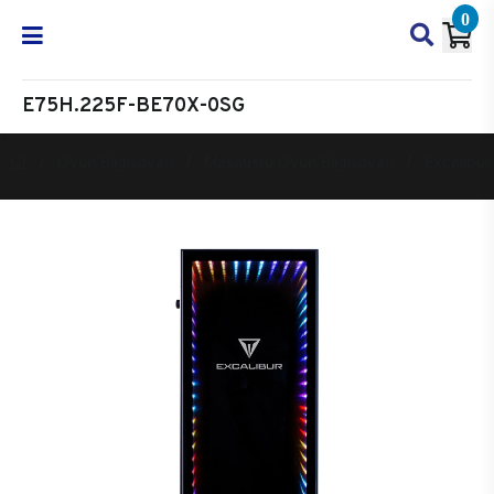
0
E75H.225F-BE70X-0SG
Oyun Bilgisayarı
Masaüstü Oyun Bilgisayarı
Excalibur