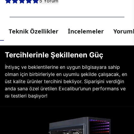
5 Yorum
Teknik Özellikler
İncelemeler
Yoruml
Tercihlerinle Şekillenen Güç
İhtiyaç ve beklentilerine en uygun bilgisayara sahip
olman için birbirleriyle en uyumlu şekilde çalışacak, en
üst kalite ürünler tercihini bekliyor. Siparişini verdiğin
anda sana özel üretilen Excalibur’unun performans ve
ısı testleri başlıyor!