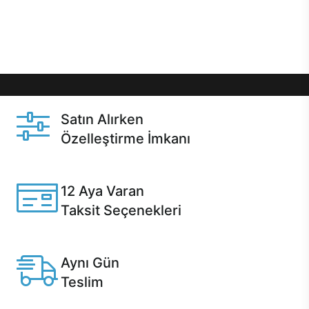
Üstelik satın alma ve satın alma sonrasında hızlı
destek sayesinde Casper kullanıcıların her zaman
yanında!
Satın Alırken
Özelleştirme İmkanı
Casper ürünlerini satın alırken ihtiyacınıza göre
özelleştirebilirsiniz.
12 Aya Varan
Taksit Seçenekleri
Anlaşmalı kredi kartlarına 12 aya varan taksit seçenekleri
Casper'da.
Aynı Gün
Teslim
Seçili ürünlerde Aynı Gün Teslim!