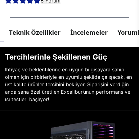
5 Yorum
Teknik Özellikler
İncelemeler
Yoruml
Tercihlerinle Şekillenen Güç
İhtiyaç ve beklentilerine en uygun bilgisayara sahip
olman için birbirleriyle en uyumlu şekilde çalışacak, en
üst kalite ürünler tercihini bekliyor. Siparişini verdiğin
anda sana özel üretilen Excalibur’unun performans ve
ısı testleri başlıyor!