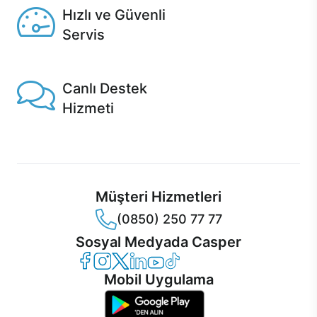
Hızlı ve Güvenli
Servis
1 Saatte servis, Jet servis ve Turbo servis seçenekleri
Casper'da!
Canlı Destek
Hizmeti
Ürünlerinizle ilgili Casper Canlı Destek hizmeti her daim
sizinle.
Müşteri Hizmetleri
(0850) 250 77 77
Sosyal Medyada Casper
Casper Facebook
Casper Instagram
Casper Twitter
Casper LinkedIn
Casper YouTube
Casper TikTok
Mobil Uygulama