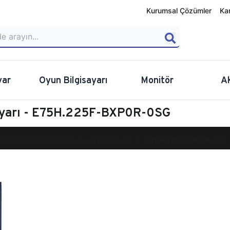
Kurumsal Çözümler
Ka
yar
Oyun Bilgisayarı
Monitör
A
sayarı - E75H.225F-BXP0R-0SG
calibur E750 Masaüstü Oyun Bilgisayarı
E75H.225F-BXP0R-0SG