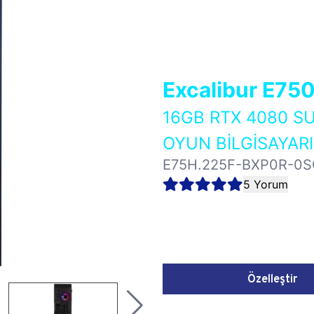
Excalibur E75
16GB RTX 4080 S
OYUN BİLGİSAYARI
E75H.225F-BXP0R-0S
5 Yorum
Özelleştir