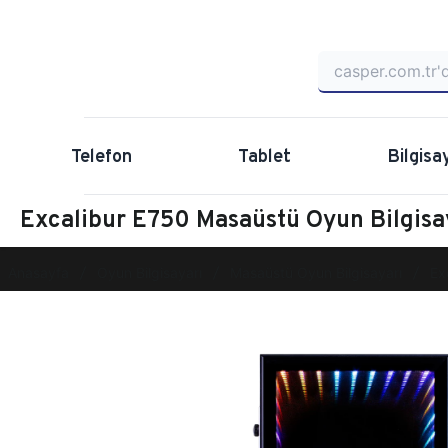
Telefon
Tablet
Bilgisa
Excalibur E750 Masaüstü Oyun Bilgi
Anasayfa
Oyun Bilgisayarı
Masaüstü Oyun Bilgisayarı
Ex