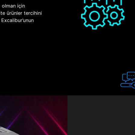
p olman için
te ürünler tercihini
n Excalibur’unun