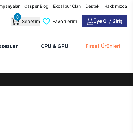
mpanyalar
Casper Blog
Excalibur Clan
Destek
Hakkımızda
0
Üye Ol / Giriş
Sepetim
Favorilerim
ksesuar
CPU & GPU
Fırsat Ürünleri