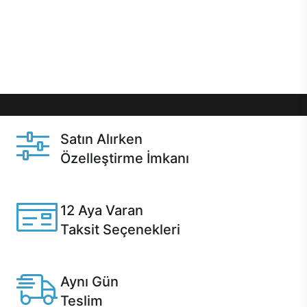
gibi özel fırsatlar Casper kullanıcılarını bekliyor.
Üstelik satın alma ve satın alma sonrasında hızlı
destek sayesinde Casper kullanıcıların her zaman
yanında!
Satın Alırken
Özelleştirme İmkanı
Casper ürünlerini satın alırken ihtiyacınıza göre
özelleştirebilirsiniz.
12 Aya Varan
Taksit Seçenekleri
Anlaşmalı kredi kartlarına 12 aya varan taksit seçenekleri
Casper'da.
Aynı Gün
Teslim