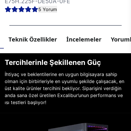
E75H.225F-DE50A-0FE
5 Yorum
Teknik Özellikler
İncelemeler
Yoruml
Tercihlerinle Şekillenen Güç
İhtiyaç ve beklentilerine en uygun bilgisayara sahip
olman için birbirleriyle en uyumlu şekilde çalışacak, en
üst kalite ürünler tercihini bekliyor. Siparişini verdiğin
anda sana özel üretilen Excalibur’unun performans ve
ısı testleri başlıyor!