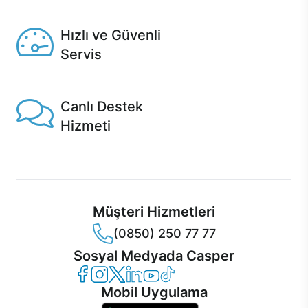
Seçili ürünlerde Aynı Gün Teslim!
Hızlı ve Güvenli
Servis
1 Saatte servis, Jet servis ve Turbo servis seçenekleri
Casper'da!
Canlı Destek
Hizmeti
Ürünlerinizle ilgili Casper Canlı Destek hizmeti her daim
sizinle.
Müşteri Hizmetleri
(0850) 250 77 77
Sosyal Medyada Casper
Casper Facebook
Casper Instagram
Casper Twitter
Casper LinkedIn
Casper YouTube
Casper TikTok
Mobil Uygulama