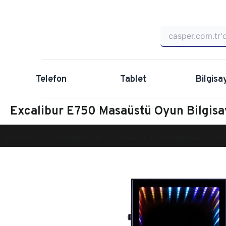
Telefon
Tablet
Bilgisa
Excalibur E750 Masaüstü Oyun Bilgis
Anasayfa
Oyun Bilgisayarı
Masaüstü Oyun Bilgisayarı
Ex