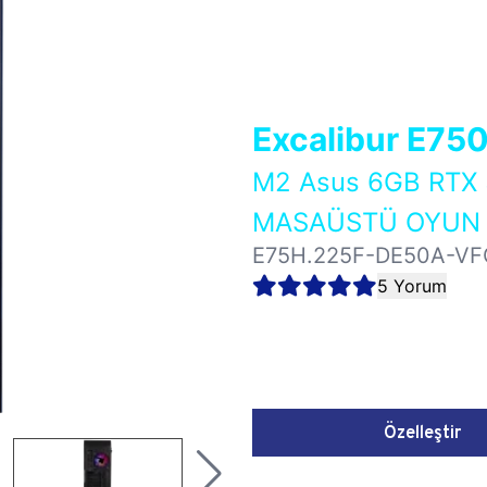
Excalibur E75
M2 Asus 6GB RTX
MASAÜSTÜ OYUN B
E75H.225F-DE50A-VF
5 Yorum
Özelleştir