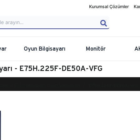
Kurumsal Çözümler
Ka
yar
Oyun Bilgisayarı
Monitör
A
ayarı - E75H.225F-DE50A-VFG
calibur E750 Masaüstü Oyun Bilgisayarı
E75H.225F-DE50A-VFG