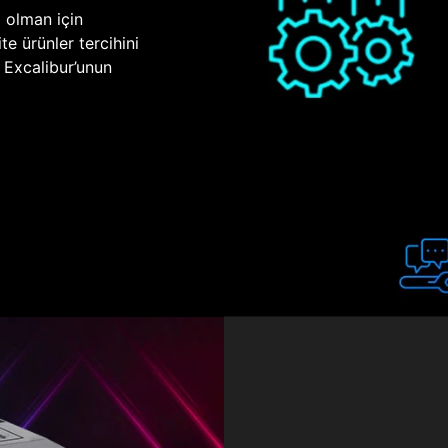
p olman için
te ürünler tercihini
n Excalibur’unun