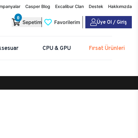
mpanyalar
Casper Blog
Excalibur Clan
Destek
Hakkımızda
0
Üye Ol / Giriş
Sepetim
Favorilerim
ksesuar
CPU & GPU
Fırsat Ürünleri