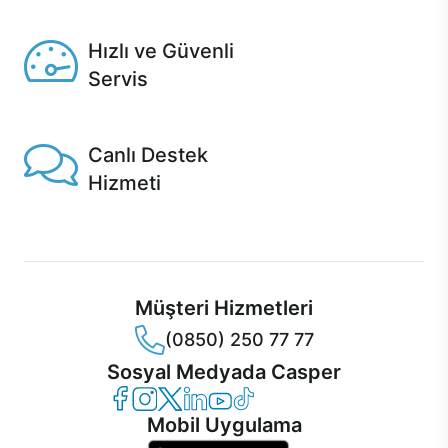
Seçili ürünlerde Aynı Gün Teslim!
Hızlı ve Güvenli
Servis
1 Saatte servis, Jet servis ve Turbo servis seçenekleri
Casper'da!
Canlı Destek
Hizmeti
Ürünlerinizle ilgili Casper Canlı Destek hizmeti her daim
sizinle.
Müşteri Hizmetleri
(0850) 250 77 77
Sosyal Medyada Casper
Casper Facebook
Casper Instagram
Casper Twitter
Casper LinkedIn
Casper YouTube
Casper TikTok
Mobil Uygulama