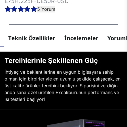
E75H.225F-DE50R-0SD
5 Yorum
Teknik Özellikler
İncelemeler
Yoruml
Tercihlerinle Şekillenen Güç
İhtiyaç ve beklentilerine en uygun bilgisayara sahip
olman için birbirleriyle en uyumlu şekilde çalışacak, en
üst kalite ürünler tercihini bekliyor. Siparişini verdiğin
anda sana özel üretilen Excalibur’unun performans ve
ısı testleri başlıyor!