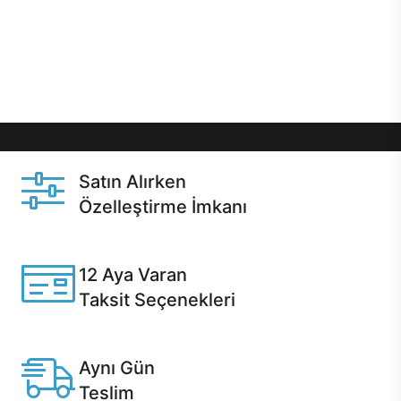
gibi özel fırsatlar Casper kullanıcılarını bekliyor.
Üstelik satın alma ve satın alma sonrasında hızlı
destek sayesinde Casper kullanıcıların her zaman
yanında!
Satın Alırken
Özelleştirme İmkanı
Casper ürünlerini satın alırken ihtiyacınıza göre
özelleştirebilirsiniz.
12 Aya Varan
Taksit Seçenekleri
Anlaşmalı kredi kartlarına 12 aya varan taksit seçenekleri
Casper'da.
Aynı Gün
Teslim