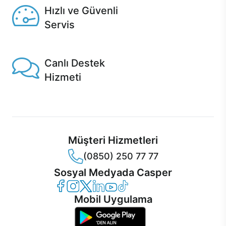
Hızlı ve Güvenli
Servis
1 Saatte servis, Jet servis ve Turbo servis seçenekleri
Casper'da!
Canlı Destek
Hizmeti
Ürünlerinizle ilgili Casper Canlı Destek hizmeti her daim
sizinle.
Müşteri Hizmetleri
(0850) 250 77 77
Sosyal Medyada Casper
Casper Facebook
Casper Instagram
Casper Twitter
Casper LinkedIn
Casper YouTube
Casper TikTok
Mobil Uygulama