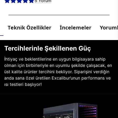
5 Yorum
Teknik Özellikler
İncelemeler
Yoruml
Tercihlerinle Şekillenen Güç
İhtiyaç ve beklentilerine en uygun bilgisayara sahip
olman için birbirleriyle en uyumlu şekilde çalışacak, en
üst kalite ürünler tercihini bekliyor. Siparişini verdiğin
anda sana özel üretilen Excalibur’unun performans ve
ısı testleri başlıyor!