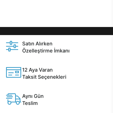
Üstelik satın alma ve satın alma sonrasında hızlı
destek sayesinde Casper kullanıcıların her zaman
yanında!
Satın Alırken
Özelleştirme İmkanı
Casper ürünlerini satın alırken ihtiyacınıza göre
özelleştirebilirsiniz.
12 Aya Varan
Taksit Seçenekleri
Anlaşmalı kredi kartlarına 12 aya varan taksit seçenekleri
Casper'da.
Aynı Gün
Teslim
Seçili ürünlerde Aynı Gün Teslim!