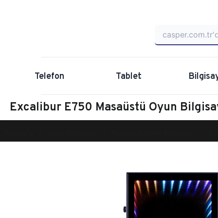
Telefon
Tablet
Bilgisa
Excalibur E750 Masaüstü Oyun Bilgi
Anasayfa
Oyun Bilgisayarı
Masaüstü Oyun Bilgisayarı
Ex