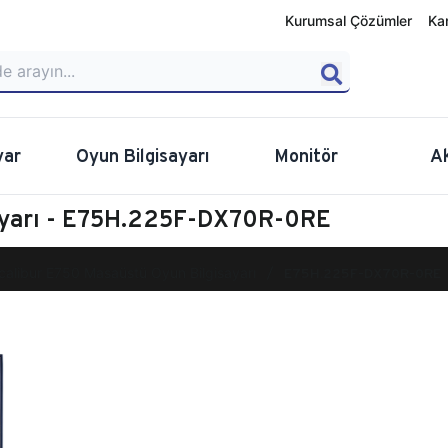
Kurumsal Çözümler
Ka
yar
Oyun Bilgisayarı
Monitör
A
sayarı - E75H.225F-DX70R-0RE
calibur E750 Masaüstü Oyun Bilgisayarı
E75H.225F-DX70R-0RE