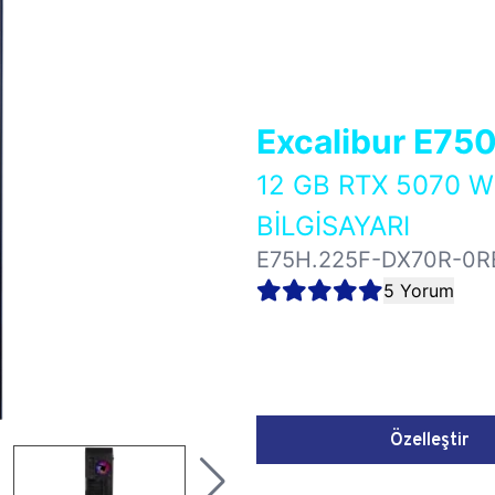
Excalibur E75
12 GB RTX 5070 
BİLGİSAYARI
E75H.225F-DX70R-0R
5 Yorum
Özelleştir