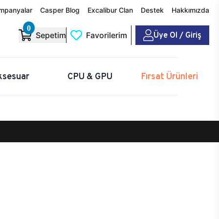
mpanyalar
Casper Blog
Excalibur Clan
Destek
Hakkımızda
0
Üye Ol / Giriş
Sepetim
Favorilerim
ksesuar
CPU & GPU
Fırsat Ürünleri