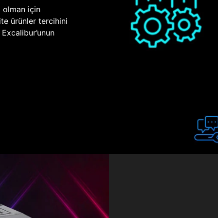
p olman için
te ürünler tercihini
n Excalibur’unun