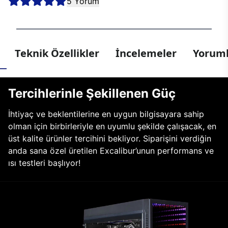
5 Yorum
Teknik Özellikler
İncelemeler
Yoruml
Tercihlerinle Şekillenen Güç
İhtiyaç ve beklentilerine en uygun bilgisayara sahip
olman için birbirleriyle en uyumlu şekilde çalışacak, en
üst kalite ürünler tercihini bekliyor. Siparişini verdiğin
anda sana özel üretilen Excalibur’unun performans ve
ısı testleri başlıyor!