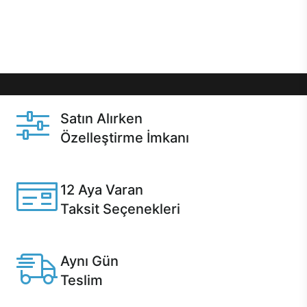
Üstelik satın alma ve satın alma sonrasında hızlı
destek sayesinde Casper kullanıcıların her zaman
yanında!
Satın Alırken
Özelleştirme İmkanı
Casper ürünlerini satın alırken ihtiyacınıza göre
özelleştirebilirsiniz.
12 Aya Varan
Taksit Seçenekleri
Anlaşmalı kredi kartlarına 12 aya varan taksit seçenekleri
Casper'da.
Aynı Gün
Teslim
Seçili ürünlerde Aynı Gün Teslim!