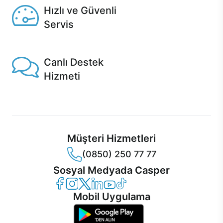
Hızlı ve Güvenli
Servis
1 Saatte servis, Jet servis ve Turbo servis seçenekleri
Casper'da!
Canlı Destek
Hizmeti
Ürünlerinizle ilgili Casper Canlı Destek hizmeti her daim
sizinle.
Müşteri Hizmetleri
(0850) 250 77 77
Sosyal Medyada Casper
Casper Facebook
Casper Instagram
Casper Twitter
Casper LinkedIn
Casper YouTube
Casper TikTok
Mobil Uygulama