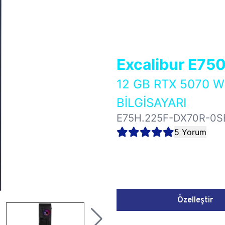
Excalibur E75
12 GB RTX 5070 
BİLGİSAYARI
E75H.225F-DX70R-0S
5 Yorum
Özelleştir