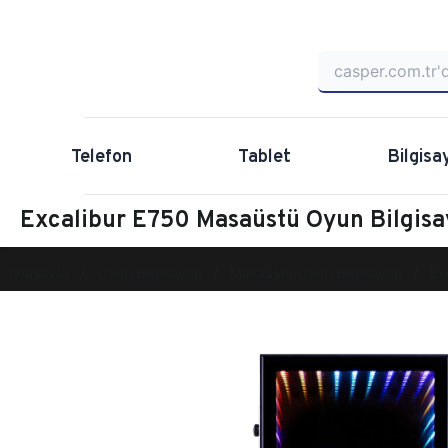
Telefon
Tablet
Bilgisa
Excalibur E750 Masaüstü Oyun Bilgis
Anasayfa
Oyun Bilgisayarı
Masaüstü Oyun Bilgisayarı
Ex