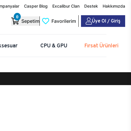
mpanyalar
Casper Blog
Excalibur Clan
Destek
Hakkımızda
0
Üye Ol / Giriş
Sepetim
Favorilerim
ksesuar
CPU & GPU
Fırsat Ürünleri