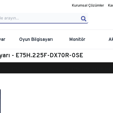
Kurumsal Çözümler
Ka
yar
Oyun Bilgisayarı
Monitör
A
ayarı - E75H.225F-DX70R-0SE
calibur E750 Masaüstü Oyun Bilgisayarı
E75H.225F-DX70R-0SE