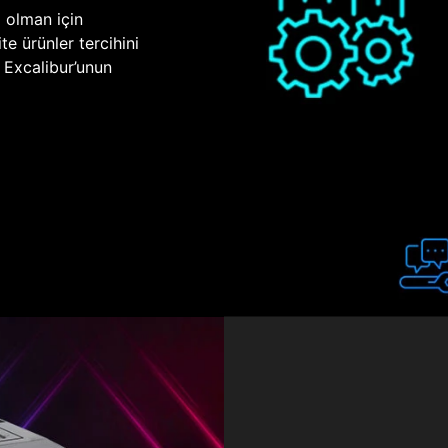
p olman için
te ürünler tercihini
n Excalibur’unun