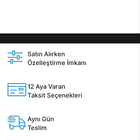
Üstelik satın alma ve satın alma sonrasında hızlı
destek sayesinde Casper kullanıcıların her zaman
yanında!
Satın Alırken
Özelleştirme İmkanı
Casper ürünlerini satın alırken ihtiyacınıza göre
özelleştirebilirsiniz.
12 Aya Varan
Taksit Seçenekleri
Anlaşmalı kredi kartlarına 12 aya varan taksit seçenekleri
Casper'da.
Aynı Gün
Teslim
Seçili ürünlerde Aynı Gün Teslim!