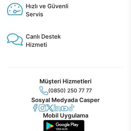
Hızlı ve Güvenli
Servis
1 Saatte servis, Jet servis ve Turbo servis seçenekleri
Casper'da!
Canlı Destek
Hizmeti
Ürünlerinizle ilgili Casper Canlı Destek hizmeti her daim
sizinle.
Müşteri Hizmetleri
(0850) 250 77 77
Sosyal Medyada Casper
Casper Facebook
Casper Instagram
Casper Twitter
Casper LinkedIn
Casper YouTube
Casper TikTok
Mobil Uygulama