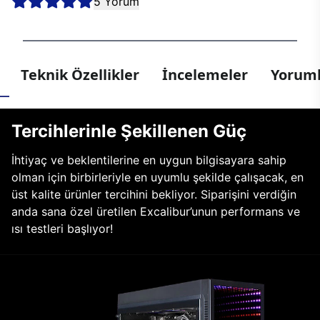
5 Yorum
Teknik Özellikler
İncelemeler
Yoruml
Tercihlerinle Şekillenen Güç
İhtiyaç ve beklentilerine en uygun bilgisayara sahip
olman için birbirleriyle en uyumlu şekilde çalışacak, en
üst kalite ürünler tercihini bekliyor. Siparişini verdiğin
anda sana özel üretilen Excalibur’unun performans ve
ısı testleri başlıyor!