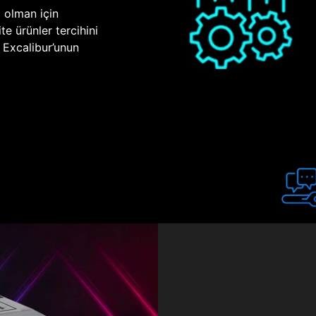
p olman için
te ürünler tercihini
n Excalibur’unun