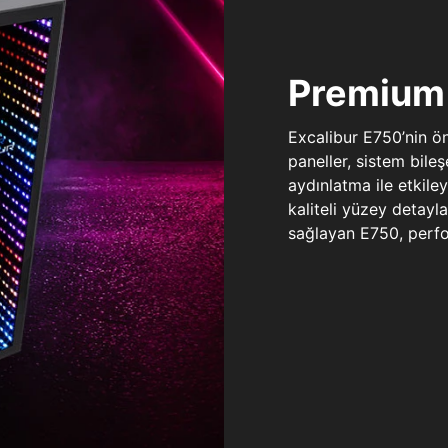
Premium 
Excalibur E750’nin ö
paneller, sistem bile
aydınlatma ile etkile
kaliteli yüzey detay
sağlayan E750, perfo