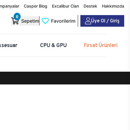
mpanyalar
Casper Blog
Excalibur Clan
Destek
Hakkımızda
0
Üye Ol / Giriş
Sepetim
Favorilerim
ksesuar
CPU & GPU
Fırsat Ürünleri