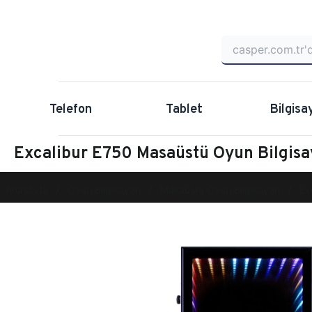
Telefon
Tablet
Bilgisa
Excalibur E750 Masaüstü Oyun Bilgi
Anasayfa
Oyun Bilgisayarı
Masaüstü Oyun Bilgisayarı
Ex