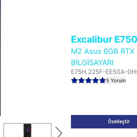
Excalibur E75
M2 Asus 6GB RTX
BİLGİSAYARI
E75H.225F-EE50A-0H
5 Yorum
Özelleştir