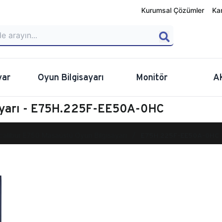
Kurumsal Çözümler
Ka
yar
Oyun Bilgisayarı
Monitör
A
sayarı - E75H.225F-EE50A-0HC
calibur E750 Masaüstü Oyun Bilgisayarı
E75H.225F-EE50A-0HC