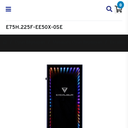
0
E75H.225F-EE50X-0SE
Oyun Bilgisayarı
Masaüstü Oyun Bilgisayarı
Excalibur