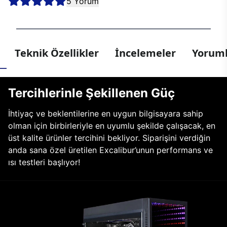
5 Yorum
Teknik Özellikler
İncelemeler
Yoruml
Tercihlerinle Şekillenen Güç
İhtiyaç ve beklentilerine en uygun bilgisayara sahip
olman için birbirleriyle en uyumlu şekilde çalışacak, en
üst kalite ürünler tercihini bekliyor. Siparişini verdiğin
anda sana özel üretilen Excalibur’unun performans ve
ısı testleri başlıyor!