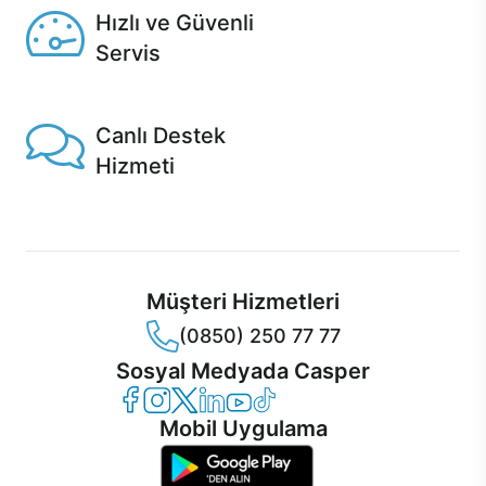
Hızlı ve Güvenli
Servis
1 Saatte servis, Jet servis ve Turbo servis seçenekleri
Casper'da!
Canlı Destek
Hizmeti
Ürünlerinizle ilgili Casper Canlı Destek hizmeti her daim
sizinle.
Müşteri Hizmetleri
(0850) 250 77 77
Sosyal Medyada Casper
Casper Facebook
Casper Instagram
Casper Twitter
Casper LinkedIn
Casper YouTube
Casper TikTok
Mobil Uygulama