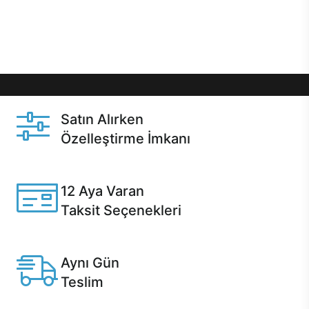
Üstelik satın alma ve satın alma sonrasında hızlı
destek sayesinde Casper kullanıcıların her zaman
yanında!
Satın Alırken
Özelleştirme İmkanı
Casper ürünlerini satın alırken ihtiyacınıza göre
özelleştirebilirsiniz.
12 Aya Varan
Taksit Seçenekleri
Anlaşmalı kredi kartlarına 12 aya varan taksit seçenekleri
Casper'da.
Aynı Gün
Teslim
Seçili ürünlerde Aynı Gün Teslim!