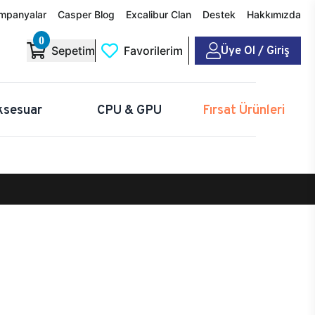
mpanyalar
Casper Blog
Excalibur Clan
Destek
Hakkımızda
0
Üye Ol / Giriş
Sepetim
Favorilerim
ksesuar
CPU & GPU
Fırsat Ürünleri