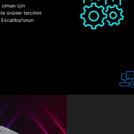
p olman için
te ürünler tercihini
n Excalibur’unun