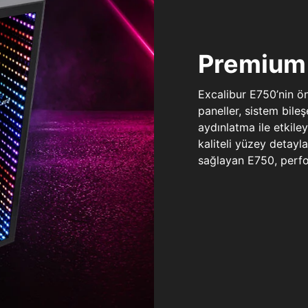
Premium 
Excalibur E750’nin ö
paneller, sistem bile
aydınlatma ile etkile
kaliteli yüzey detay
sağlayan E750, perfo