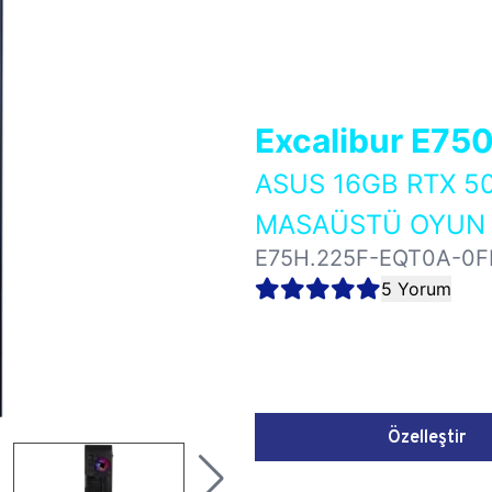
Excalibur E75
ASUS 16GB RTX 5
MASAÜSTÜ OYUN B
E75H.225F-EQT0A-0F
5 Yorum
Özelleştir