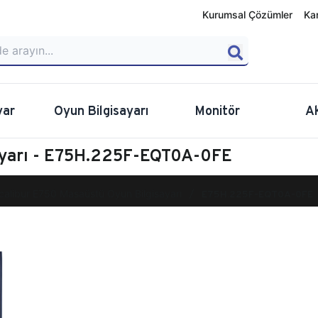
Kurumsal Çözümler
Ka
yar
Oyun Bilgisayarı
Monitör
A
ayarı - E75H.225F-EQT0A-0FE
calibur E750 Masaüstü Oyun Bilgisayarı
E75H.225F-EQT0A-0FE