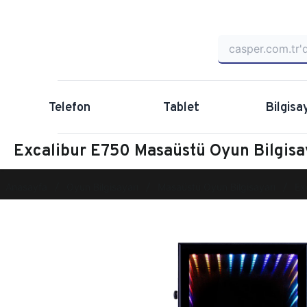
Telefon
Tablet
Bilgisa
Excalibur E750 Masaüstü Oyun Bilgis
Anasayfa
Oyun Bilgisayarı
Masaüstü Oyun Bilgisayarı
Ex