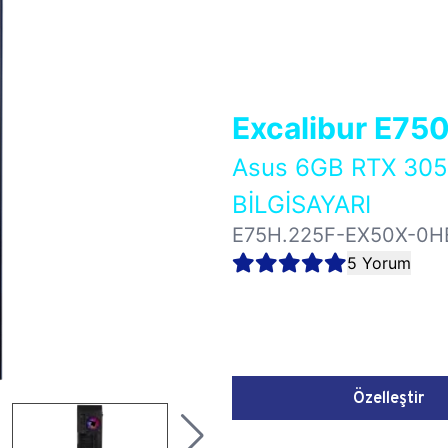
Excalibur E75
Asus 6GB RTX 3
BİLGİSAYARI
E75H.225F-EX50X-0H
5 Yorum
Özelleştir