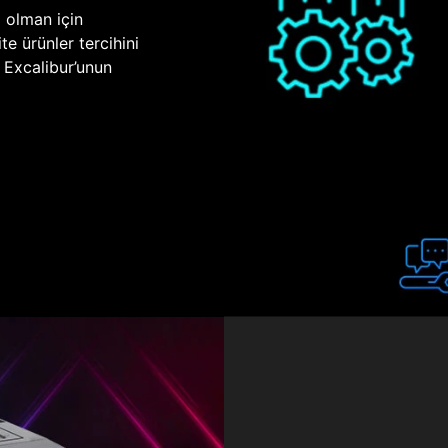
p olman için
te ürünler tercihini
n Excalibur’unun