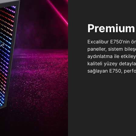
Premium 
Excalibur E750’nin ö
paneller, sistem bile
aydınlatma ile etkile
kaliteli yüzey detay
sağlayan E750, perfo