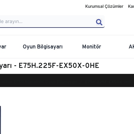
Kurumsal Çözümler
Ka
yar
Oyun Bilgisayarı
Monitör
A
sayarı - E75H.225F-EX50X-0HE
calibur E750 Masaüstü Oyun Bilgisayarı
E75H.225F-EX50X-0HE