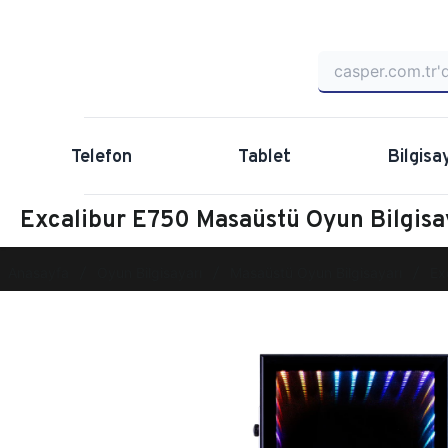
Telefon
Tablet
Bilgisa
Excalibur E750 Masaüstü Oyun Bilgi
Anasayfa
Oyun Bilgisayarı
Masaüstü Oyun Bilgisayarı
Ex