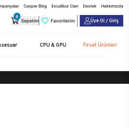
mpanyalar
Casper Blog
Excalibur Clan
Destek
Hakkımızda
0
Üye Ol / Giriş
Sepetim
Favorilerim
ksesuar
CPU & GPU
Fırsat Ürünleri