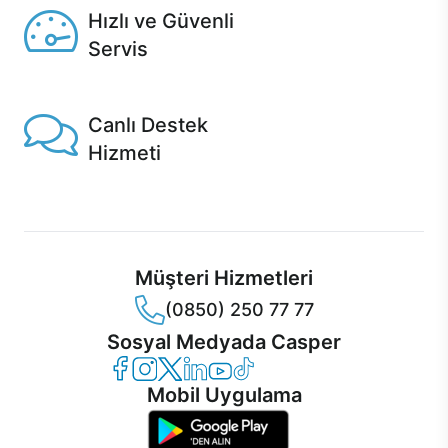
Hızlı ve Güvenli
Servis
1 Saatte servis, Jet servis ve Turbo servis seçenekleri
Casper'da!
Canlı Destek
Hizmeti
Ürünlerinizle ilgili Casper Canlı Destek hizmeti her daim
sizinle.
Müşteri Hizmetleri
(0850) 250 77 77
Sosyal Medyada Casper
Casper Facebook
Casper Instagram
Casper Twitter
Casper LinkedIn
Casper YouTube
Casper TikTok
Mobil Uygulama