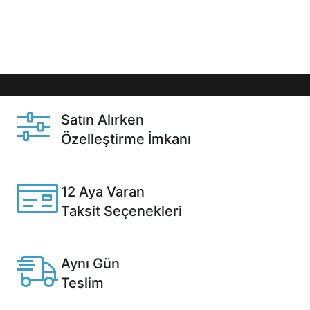
Üstelik satın alma ve satın alma sonrasında hızlı
destek sayesinde Casper kullanıcıların her zaman
yanında!
Satın Alırken
Özelleştirme İmkanı
Casper ürünlerini satın alırken ihtiyacınıza göre
özelleştirebilirsiniz.
12 Aya Varan
Taksit Seçenekleri
Anlaşmalı kredi kartlarına 12 aya varan taksit seçenekleri
Casper'da.
Aynı Gün
Teslim
Seçili ürünlerde Aynı Gün Teslim!