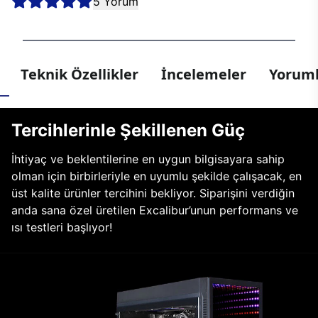
5 Yorum
Teknik Özellikler
İncelemeler
Yoruml
Tercihlerinle Şekillenen Güç
İhtiyaç ve beklentilerine en uygun bilgisayara sahip
olman için birbirleriyle en uyumlu şekilde çalışacak, en
üst kalite ürünler tercihini bekliyor. Siparişini verdiğin
anda sana özel üretilen Excalibur’unun performans ve
ısı testleri başlıyor!