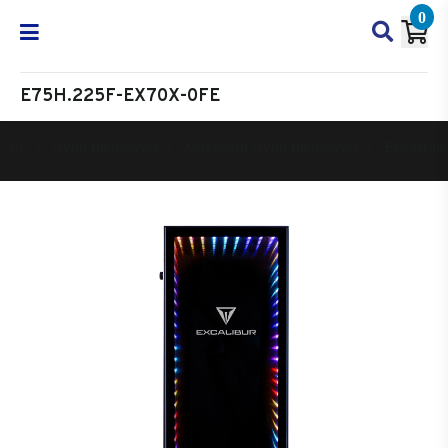
0
E75H.225F-EX70X-0FE
Oyun Bilgisayarı
Masaüstü Oyun Bilgisayarı
Excalibur