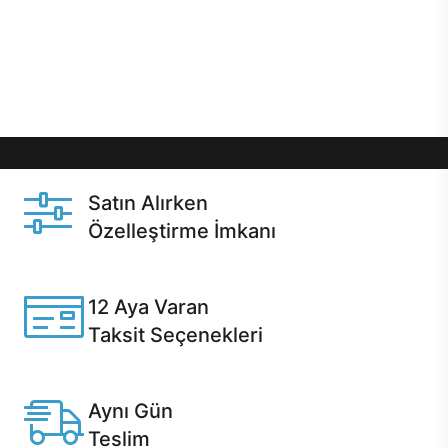
gibi özel fırsatlar Casper kullanıcılarını bekliyor.
Üstelik satın alma ve satın alma sonrasında hızlı
destek sayesinde Casper kullanıcıların her zaman
yanında!
Satın Alırken
Özelleştirme İmkanı
Casper ürünlerini satın alırken ihtiyacınıza göre
özelleştirebilirsiniz.
12 Aya Varan
Taksit Seçenekleri
Anlaşmalı kredi kartlarına 12 aya varan taksit seçenekleri
Casper'da.
Aynı Gün
Teslim