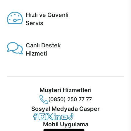
Seçili ürünlerde Aynı Gün Teslim!
Hızlı ve Güvenli
Servis
1 Saatte servis, Jet servis ve Turbo servis seçenekleri
Casper'da!
Canlı Destek
Hizmeti
Ürünlerinizle ilgili Casper Canlı Destek hizmeti her daim
sizinle.
Müşteri Hizmetleri
(0850) 250 77 77
Sosyal Medyada Casper
Casper Facebook
Casper Instagram
Casper Twitter
Casper LinkedIn
Casper YouTube
Casper TikTok
Mobil Uygulama