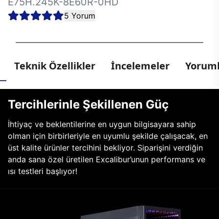
E75H.245K-8E60R-0HD
5 Yorum
Teknik Özellikler
İncelemeler
Yoruml
Tercihlerinle Şekillenen Güç
İhtiyaç ve beklentilerine en uygun bilgisayara sahip
olman için birbirleriyle en uyumlu şekilde çalışacak, en
üst kalite ürünler tercihini bekliyor. Siparişini verdiğin
anda sana özel üretilen Excalibur’unun performans ve
ısı testleri başlıyor!