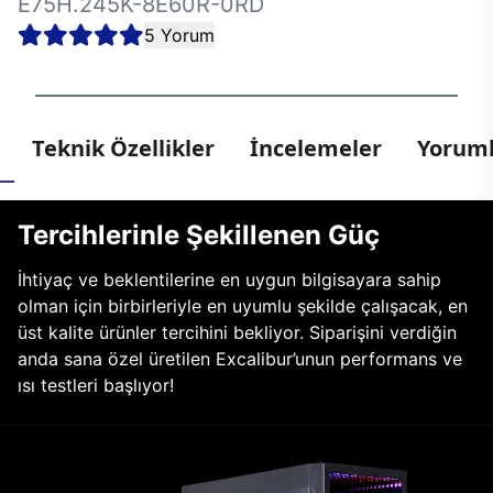
E75H.245K-8E60R-0RD
5 Yorum
Teknik Özellikler
İncelemeler
Yoruml
Tercihlerinle Şekillenen Güç
İhtiyaç ve beklentilerine en uygun bilgisayara sahip
olman için birbirleriyle en uyumlu şekilde çalışacak, en
üst kalite ürünler tercihini bekliyor. Siparişini verdiğin
anda sana özel üretilen Excalibur’unun performans ve
ısı testleri başlıyor!