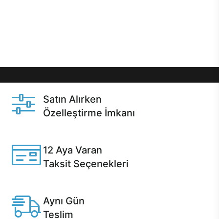
gibi özel fırsatlar Casper kullanıcılarını bekliyor.
Üstelik satın alma ve satın alma sonrasında hızlı
destek sayesinde Casper kullanıcıların her zaman
yanında!
Satın Alırken
Özelleştirme İmkanı
Casper ürünlerini satın alırken ihtiyacınıza göre
özelleştirebilirsiniz.
12 Aya Varan
Taksit Seçenekleri
Anlaşmalı kredi kartlarına 12 aya varan taksit seçenekleri
Casper'da.
Aynı Gün
Teslim