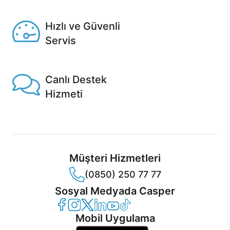
Seçili ürünlerde Aynı Gün Teslim!
Hızlı ve Güvenli
Servis
1 Saatte servis, Jet servis ve Turbo servis seçenekleri
Casper'da!
Canlı Destek
Hizmeti
Ürünlerinizle ilgili Casper Canlı Destek hizmeti her daim
sizinle.
Müşteri Hizmetleri
(0850) 250 77 77
Sosyal Medyada Casper
Casper Facebook
Casper Instagram
Casper Twitter
Casper LinkedIn
Casper YouTube
Casper TikTok
Mobil Uygulama