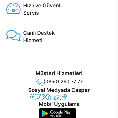
Hızlı ve Güvenli
Servis
1 Saatte servis, Jet servis ve Turbo servis seçenekleri
Casper'da!
Canlı Destek
Hizmeti
Ürünlerinizle ilgili Casper Canlı Destek hizmeti her daim
sizinle.
Müşteri Hizmetleri
(0850) 250 77 77
Sosyal Medyada Casper
Casper Facebook
Casper Instagram
Casper Twitter
Casper LinkedIn
Casper YouTube
Casper TikTok
Mobil Uygulama