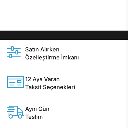
Üstelik satın alma ve satın alma sonrasında hızlı
destek sayesinde Casper kullanıcıların her zaman
yanında!
Satın Alırken
Özelleştirme İmkanı
Casper ürünlerini satın alırken ihtiyacınıza göre
özelleştirebilirsiniz.
12 Aya Varan
Taksit Seçenekleri
Anlaşmalı kredi kartlarına 12 aya varan taksit seçenekleri
Casper'da.
Aynı Gün
Teslim
Seçili ürünlerde Aynı Gün Teslim!