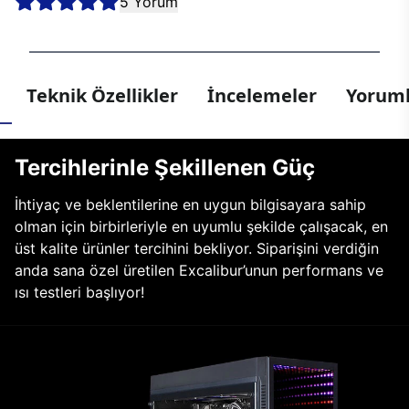
5 Yorum
Teknik Özellikler
İncelemeler
Yoruml
Tercihlerinle Şekillenen Güç
İhtiyaç ve beklentilerine en uygun bilgisayara sahip
olman için birbirleriyle en uyumlu şekilde çalışacak, en
üst kalite ürünler tercihini bekliyor. Siparişini verdiğin
anda sana özel üretilen Excalibur’unun performans ve
ısı testleri başlıyor!