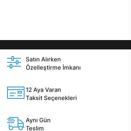
gibi özel fırsatlar Casper kullanıcılarını bekliyor.
Üstelik satın alma ve satın alma sonrasında hızlı
destek sayesinde Casper kullanıcıların her zaman
yanında!
Satın Alırken
Özelleştirme İmkanı
Casper ürünlerini satın alırken ihtiyacınıza göre
özelleştirebilirsiniz.
12 Aya Varan
Taksit Seçenekleri
Anlaşmalı kredi kartlarına 12 aya varan taksit seçenekleri
Casper'da.
Aynı Gün
Teslim