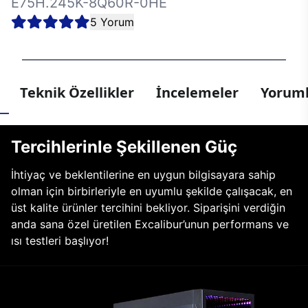
E75H.245K-8Q60R-0HE
5 Yorum
Teknik Özellikler
İncelemeler
Yoruml
Tercihlerinle Şekillenen Güç
İhtiyaç ve beklentilerine en uygun bilgisayara sahip
olman için birbirleriyle en uyumlu şekilde çalışacak, en
üst kalite ürünler tercihini bekliyor. Siparişini verdiğin
anda sana özel üretilen Excalibur’unun performans ve
ısı testleri başlıyor!