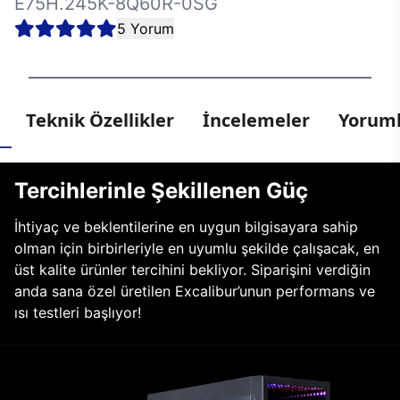
E75H.245K-8Q60R-0SG
5 Yorum
Teknik Özellikler
İncelemeler
Yoruml
Tercihlerinle Şekillenen Güç
İhtiyaç ve beklentilerine en uygun bilgisayara sahip
olman için birbirleriyle en uyumlu şekilde çalışacak, en
üst kalite ürünler tercihini bekliyor. Siparişini verdiğin
anda sana özel üretilen Excalibur’unun performans ve
ısı testleri başlıyor!