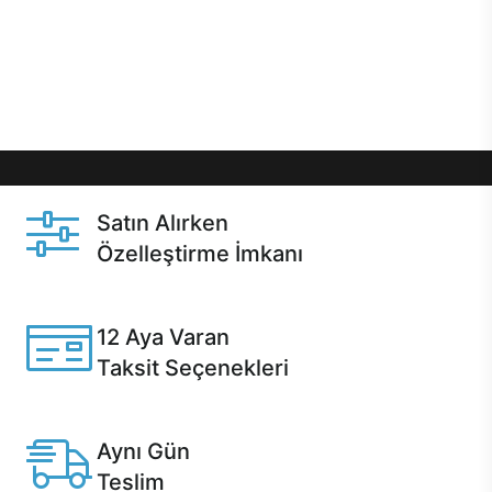
gibi özel fırsatlar Casper kullanıcılarını bekliyor.
Üstelik satın alma ve satın alma sonrasında hızlı
destek sayesinde Casper kullanıcıların her zaman
yanında!
Satın Alırken
Özelleştirme İmkanı
Casper ürünlerini satın alırken ihtiyacınıza göre
özelleştirebilirsiniz.
12 Aya Varan
Taksit Seçenekleri
Anlaşmalı kredi kartlarına 12 aya varan taksit seçenekleri
Casper'da.
Aynı Gün
Teslim