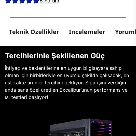
5 Yorum
Teknik Özellikler
İncelemeler
Yoruml
Tercihlerinle Şekillenen Güç
İhtiyaç ve beklentilerine en uygun bilgisayara sahip
olman için birbirleriyle en uyumlu şekilde çalışacak, en
üst kalite ürünler tercihini bekliyor. Siparişini verdiğin
anda sana özel üretilen Excalibur’unun performans ve
ısı testleri başlıyor!