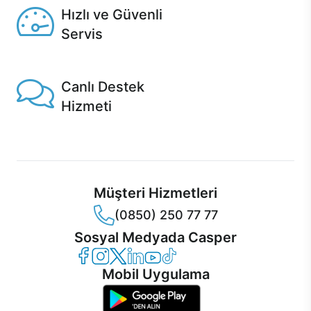
Hızlı ve Güvenli
Servis
1 Saatte servis, Jet servis ve Turbo servis seçenekleri
Casper'da!
Canlı Destek
Hizmeti
Ürünlerinizle ilgili Casper Canlı Destek hizmeti her daim
sizinle.
Müşteri Hizmetleri
(0850) 250 77 77
Sosyal Medyada Casper
Casper Facebook
Casper Instagram
Casper Twitter
Casper LinkedIn
Casper YouTube
Casper TikTok
Mobil Uygulama