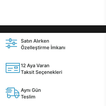
Üstelik satın alma ve satın alma sonrasında hızlı
destek sayesinde Casper kullanıcıların her zaman
yanında!
Satın Alırken
Özelleştirme İmkanı
Casper ürünlerini satın alırken ihtiyacınıza göre
özelleştirebilirsiniz.
12 Aya Varan
Taksit Seçenekleri
Anlaşmalı kredi kartlarına 12 aya varan taksit seçenekleri
Casper'da.
Aynı Gün
Teslim
Seçili ürünlerde Aynı Gün Teslim!