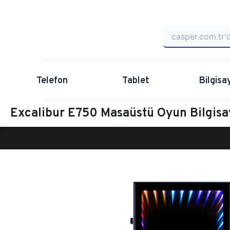
Telefon
Tablet
Bilgisa
Excalibur E750 Masaüstü Oyun Bilgi
Anasayfa
Oyun Bilgisayarı
Masaüstü Oyun Bilgisayarı
Ex