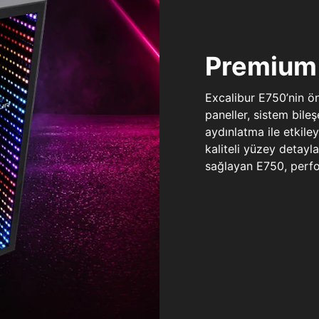
Premium 
Excalibur E750’nin ö
paneller, sistem bile
aydınlatma ile etkile
kaliteli yüzey detay
sağlayan E750, perfo