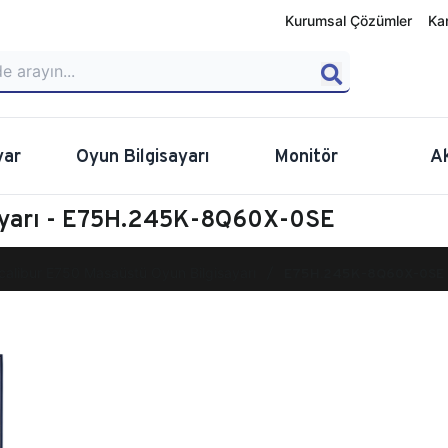
Kurumsal Çözümler
Ka
yar
Oyun Bilgisayarı
Monitör
A
sayarı - E75H.245K-8Q60X-0SE
calibur E750 Masaüstü Oyun Bilgisayarı
E75H.245K-8Q60X-0SE