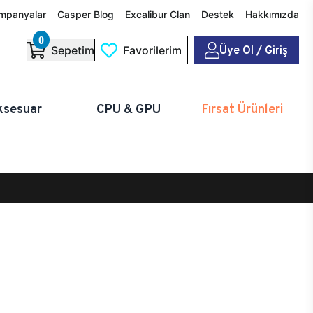
mpanyalar
Casper Blog
Excalibur Clan
Destek
Hakkımızda
0
Üye Ol / Giriş
Sepetim
Favorilerim
ksesuar
CPU & GPU
Fırsat Ürünleri