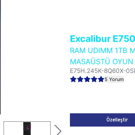
Excalibur E75
RAM UDIMM 1TB M
MASAÜSTÜ OYUN B
E75H.245K-8Q60X-0S
5 Yorum
Özelleştir