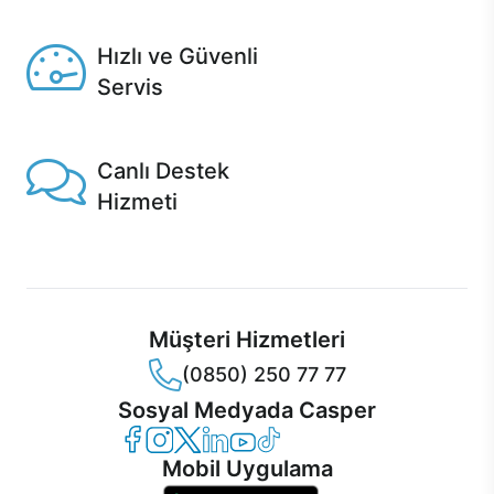
Seçili ürünlerde Aynı Gün Teslim!
Hızlı ve Güvenli
Servis
1 Saatte servis, Jet servis ve Turbo servis seçenekleri
Casper'da!
Canlı Destek
Hizmeti
Ürünlerinizle ilgili Casper Canlı Destek hizmeti her daim
sizinle.
Müşteri Hizmetleri
(0850) 250 77 77
Sosyal Medyada Casper
Casper Facebook
Casper Instagram
Casper Twitter
Casper LinkedIn
Casper YouTube
Casper TikTok
Mobil Uygulama