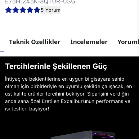
E75H.245K-8QT0R-0SG
5 Yorum
Teknik Özellikler
İncelemeler
Yoruml
Tercihlerinle Şekillenen Güç
İhtiyaç ve beklentilerine en uygun bilgisayara sahip
olman için birbirleriyle en uyumlu şekilde çalışacak, en
üst kalite ürünler tercihini bekliyor. Siparişini verdiğin
anda sana özel üretilen Excalibur’unun performans ve
ısı testleri başlıyor!