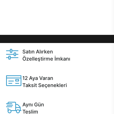
gibi özel fırsatlar Casper kullanıcılarını bekliyor.
Üstelik satın alma ve satın alma sonrasında hızlı
destek sayesinde Casper kullanıcıların her zaman
yanında!
Satın Alırken
Özelleştirme İmkanı
Casper ürünlerini satın alırken ihtiyacınıza göre
özelleştirebilirsiniz.
12 Aya Varan
Taksit Seçenekleri
Anlaşmalı kredi kartlarına 12 aya varan taksit seçenekleri
Casper'da.
Aynı Gün
Teslim