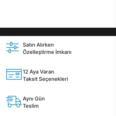
Üstelik satın alma ve satın alma sonrasında hızlı
destek sayesinde Casper kullanıcıların her zaman
yanında!
Satın Alırken
Özelleştirme İmkanı
Casper ürünlerini satın alırken ihtiyacınıza göre
özelleştirebilirsiniz.
12 Aya Varan
Taksit Seçenekleri
Anlaşmalı kredi kartlarına 12 aya varan taksit seçenekleri
Casper'da.
Aynı Gün
Teslim
Seçili ürünlerde Aynı Gün Teslim!