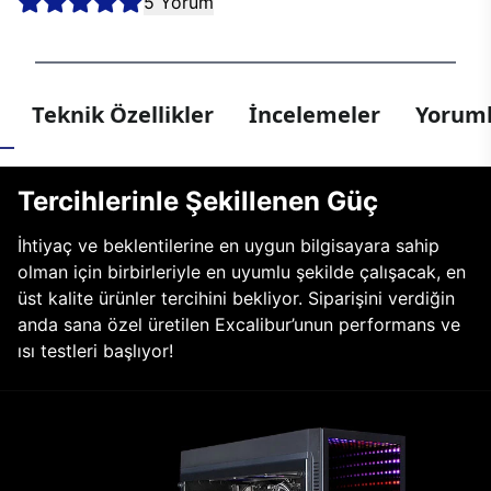
5 Yorum
Teknik Özellikler
İncelemeler
Yoruml
Tercihlerinle Şekillenen Güç
İhtiyaç ve beklentilerine en uygun bilgisayara sahip
olman için birbirleriyle en uyumlu şekilde çalışacak, en
üst kalite ürünler tercihini bekliyor. Siparişini verdiğin
anda sana özel üretilen Excalibur’unun performans ve
ısı testleri başlıyor!