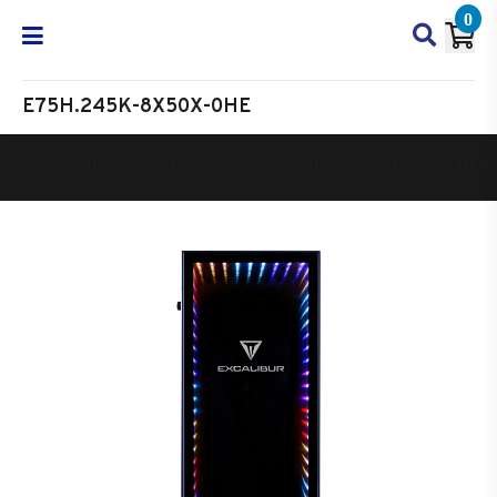
0
E75H.245K-8X50X-0HE
Oyun Bilgisayarı
Masaüstü Oyun Bilgisayarı
Excalibur