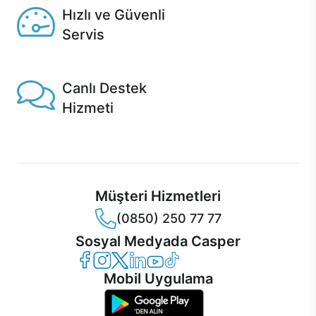
Hızlı ve Güvenli
Servis
1 Saatte servis, Jet servis ve Turbo servis seçenekleri
Casper'da!
Canlı Destek
Hizmeti
Ürünlerinizle ilgili Casper Canlı Destek hizmeti her daim
sizinle.
Müşteri Hizmetleri
(0850) 250 77 77
Sosyal Medyada Casper
Casper Facebook
Casper Instagram
Casper Twitter
Casper LinkedIn
Casper YouTube
Casper TikTok
Mobil Uygulama